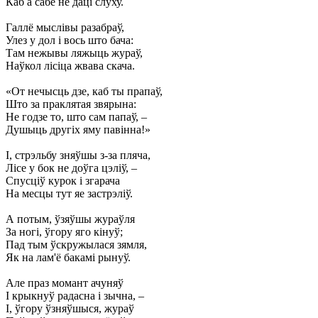
Каб а сабе не даці слуху.
Галлё мыслівы разабраў,
Улез у дол і вось што бача:
Там нежывы ляжыць жураў,
Наўкол лісіца жвава скача.
«От нечысць дзе, каб ты прапаў,
Што за праклятая звярына:
Не годзе то, што сам папаў, –
Душыць другіх яму павінна!»
I, стрэльбу зняўшы з-за пляча,
Лісе у бок не доўга цэліў, –
Спусціў курок і згарача
На месцы тут яе застрэліў.
А потым, ўзяўшы жураўля
За ногі, ўгору яго кінуў;
Пад тым ўскружылася зямля,
Як на лам'ё бакамі рынуў.
Але праз момант ачуняў
I крыкнуў радасна і зычна, –
I, ўгору ўзняўшыся, жураў