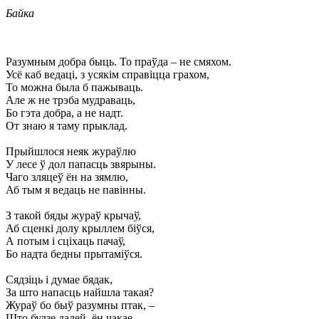
Байка
Разумным добра быць. То праўда – не смяхом.
Усё каб ведаці, з усякім справіцца грахом,
То можна была б пажываць.
Але ж не трэба мудраваць,
Бо гэта добра, а не надт.
От знаю я таму прыклад.
Прыйшлося неяк жураўлю
У лесе ў дол папасць звярыны.
Чаго зляцеў ён на зямлю,
Аб тым я ведаць не павінны.
З такой бяды жураў крычаў,
Аб сценкі долу крыллем біўся,
А потым і сціхаць пачаў,
Бо надта бедны прытаміўся.
Сядзіць і думае бядак,
За што напасць найшла такая?
Жураў бо быў разумны птак, –
Што будзе далей, ён чакае.