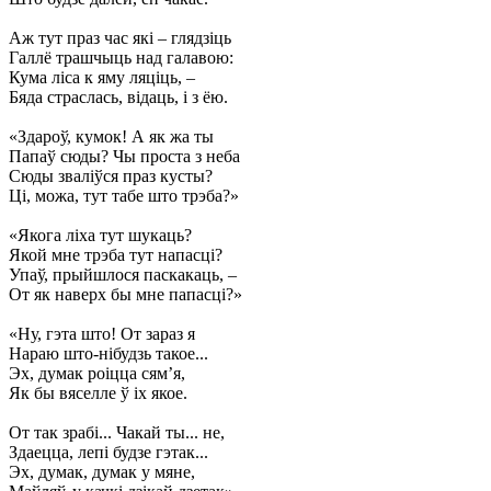
Аж тут праз час які – глядзіць
Галлё трашчыць над галавою:
Кума ліса к яму ляціць, –
Бяда страслась, відаць, і з ёю.
«Здароў, кумок! А як жа ты
Папаў сюды? Чы проста з неба
Сюды зваліўся праз кусты?
Ці, можа, тут табе што трэба?»
«Якога ліха тут шукаць?
Якой мне трэба тут напасці?
Упаў, прыйшлося паскакаць, –
От як наверх бы мне папасці?»
«Ну, гэта што! От зараз я
Нараю што-нібудзь такое...
Эх, думак роіцца сям’я,
Як бы вяселле ў іх якое.
От так зрабі... Чакай ты... не,
Здаецца, лепі будзе гэтак...
Эх, думак, думак у мяне,