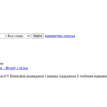
параметры поиска
ии
 - Жураў і лісіца
ага!!! Невялікія апавяданні і вершы пададзены ў поўным варыян