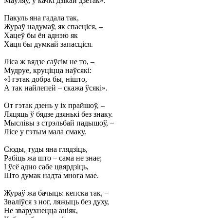
Маўляў, у качкі дзікай дзетак».
Пакуль яна гадала так,
Жураў надумаў, як спасціся, –
Хацеў бы ён аднэю як
Хаця бы думкай запасціся.
Ліca ж вядзе саўсім не то, –
Мудруе, круціцца наўсякі:
«I гэтак добра бы, нішто,
А так найлепей – скажа ўсякі».
От гэтак дзень у іх прайшоў, –
Ляцяць ў бядзе дзянькі без знаку.
Мыслівы з стрэльбай падышоў, –
Лісе у гэтым мала смаку.
Сюды, туды яна глядзіць,
Рабіць жа што – сама не знае;
I ўсё адно сабе цвярдзіць,
Што думак надта многа мае.
Жураў жа бачыць: кепска так, –
Зваліўся з ног, ляжыць без духу,
Не зварухнецца аніяк,