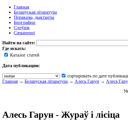
Главная
Беларуская літаратура
Пераказы, дыктанты
Биографии
Слоўнік
Сачыненні
Найти на сайте:
Где искать:
Каталог статей
Дата публикации:
сортировать по дате публикац
Главная
→
Беларуская літаратура
→
Алесь Гарун
→
Алесь Гарун
Ув
Алесь Гарун - Жураў і лісіца