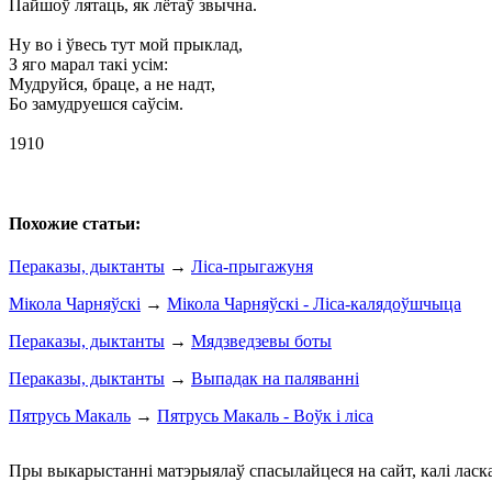
Пайшоў лятаць, як лётаў звычна.
Ну во і ўвесь тут мой прыклад,
З яго марал такі усім:
Мудруйся, браце, а не надт,
Бо замудруешся саўсім.
1910
Похожие статьи:
Пераказы, дыктанты
→
Ліса-прыгажуня
Мікола Чарняўскі
→
Мікола Чарняўскі - Ліса-калядоўшчыца
Пераказы, дыктанты
→
Мядзведзевы боты
Пераказы, дыктанты
→
Выпадак на паляванні
Пятрусь Макаль
→
Пятрусь Макаль - Воўк і ліса
Пры выкарыстанні матэрыялаў спасылайцеся на сайт, калі ласк