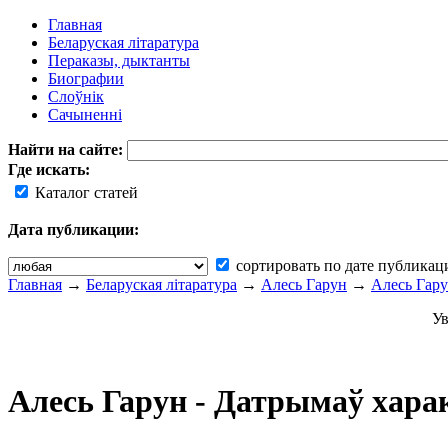
Главная
Беларуская літаратура
Пераказы, дыктанты
Биографии
Слоўнік
Сачыненні
Найти на сайте:
Где искать:
Каталог статей
Дата публикации:
сортировать по дате публикац
Главная
→
Беларуская літаратура
→
Алесь Гарун
→
Алесь Гару
Ув
Алесь Гарун - Датрымаў хара