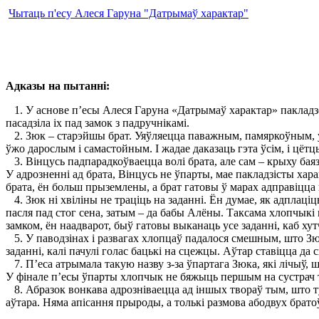
Чытаць п'есу Алеся Гаруна "Датрымаў характар"
Адказы на пытанні:
1. У аснове п’есы Алеся Гаруна «Датрымаў характар» пакладзен
пасадзіла іх пад замок з падручнікамі.
2. Зюк – старэйшы брат. Уяўляецца паважным, памяркоўным, упа
ўжо дарослым і самастойным. І жадае даказаць гэта ўсім, і цётцы
3. Вінцусь падпарадкоўваецца волі брата, але сам – крыху баяз
У адрозненні ад брата, Вінцусь не ўпарты, мае пакладзісты хар
брата, ён больш прыземлены, а брат гатовы ў марах адправіцца
4. Зюк ні хвіліны не траціць на заданні. Ён думае, як адплаці
пасля пад стог сена, затым – да бабы Алёны. Таксама хлопчыкі м
замком, ён наадварот, быў гатовы выканаць усе заданні, каб хут
5. У паводзінах і развагах хлопцаў падалося смешным, што Зюк 
заданні, калі пачулі голас бацькі на сцежцы. Аўтар ставіцца да 
7. П’еса атрымала такую назву з-за ўпартага Зюка, які лічыў, ш
У фінале п’есы ўпарты хлопчык не бяжыць першым на сустрач та
8. Абразок вонкава адрозніваецца ад іншых твораў тым, што ту
аўтара. Няма апісання прыроды, а толькі размова абодвух братоў