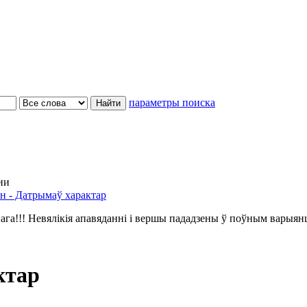
параметры поиска
ии
н - Датрымаў характар
ага!!! Невялікія апавяданні і вершы пададзены ў поўным варыян
ктар