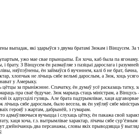
ы выпадак, які здарыўся з двума братамі Зюкам і Вінцусем. За т
ртым, ужо мае свае прынцыпы. Ён хоча, каб была па ягонаму. Лі
, і брату. З Вінцусем ён размаўляе з пазіцыі дарослага і разумней
лівы, няўпэўнены, ён займаўся б вучэннем, калі б не брат, бачна
актар, хлопчык не лічыць сябе вельмі дарослым, а Зюк, хоць усяг
 нават у Амерыку.
ць цётцы за прыніжэнне. Спачатку, ён думаў усё расказаць татку
араць пра сваё будучае. Зюк марыць стаць міністрам, а Вінцусь –
чэй іх адпусцілі гуляць. Але брата падтрымлівае, хаця адгаворвае 
лічыць сябе дарослым, было весела, як ён уяўляў сябе міністрам,
сваіх герояў з жартам, дабрынёй, з гумарам.
то адмаўляючыся вучыцца і слухаць цётку, ён пакажа свой характа
ту, хаця хоча, г.з. вытрымлівае характар, лічачы сябе сур’ёзн
т дзейнічаюць два персанажы, словы якіх прыводзяцца ў выглядз
.