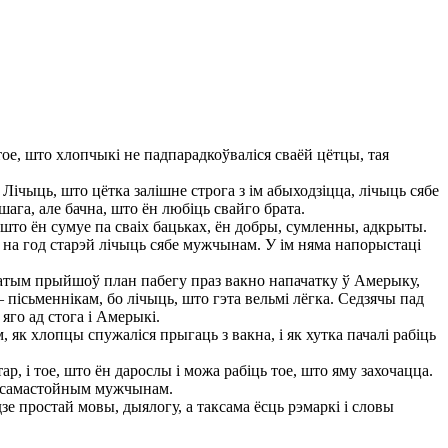
ое, што хлопчыкі не падпарадкоўваліся сваёй цётцы, тая
чыць, што цётка залішне строга з ім абыходзіцца, лічыць сябе
шага, але бачна, што ён любіць свайго брата.
, што ён сумуе па сваіх бацьках, ён добры, сумленны, адкрыты.
о на год старэй лічыць сябе мужчынам. У ім няма напорыстаці
, затым прыйшоў план пабегу праз вакно напачатку ў Амерыку,
 пісьменнікам, бо лічыць, што гэта вельмі лёгка. Седзячы пад
яго ад стога і Амерыкі.
 як хлопцы спужаліся прыгаць з вакна, і як хутка пачалі рабіць
р, і тое, што ён дарослы і можа рабіць тое, што яму захочацца.
ым самастойным мужчынам.
е простай мовы, дыялогу, а таксама ёсць рэмаркі і словы