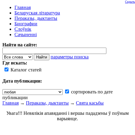
Скрыть
Главная
Беларуская літаратура
Пераказы, дыктанты
Биографии
Слоўнік
Сачыненні
Найти на сайте:
параметры поиска
Где искать:
Каталог статей
Дата публикации:
сортировать по дате
публикации
Главная
→
Пераказы, дыктанты
→
Свята касьбы
Увага!!! Невялікія апавяданні і вершы пададзены ў поўным
варыянце.