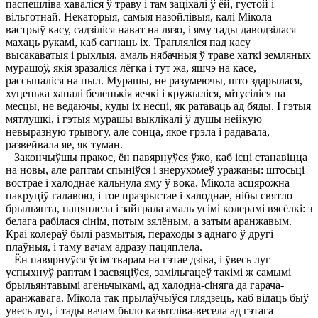
паспешліва хаваліся ў траву і там заціхалі ў ёй, густой і
вільготнай. Некаторыя, самыя назойлівыя, калі Мікола
вастрыў касу, садзіліся нават на лязо, і яму тады даводзілася
махаць рукамі, каб сагнаць іх. Трапляліся пад касу
высакаватыя і рыхлыя, амаль нябачныя ў траве хаткі земляных
мурашоў, якія зразаліся лёгка і тут жа, яшчэ на касе,
рассыпаліся на пыл. Мурашы, не разумеючы, што здарылася,
хуценька хапалі беленькія яечкі і кружыліся, мітусіліся на
месцы, не ведаючы, куды іх несці, як ратаваць ад бяды. I гэтыя
мятлушкі, і гэтыя мурашы выклікалі ў душы нейкую
невыразную трывогу, але сонца, якое грэла і радавала,
развейвала яе, як туман.
Закончыўшы пракос, ён павярнуўся ўжо, каб ісці станавіцца
на новы, але раптам спыніўся і знерухомеў уражаны: штосьці
вострае і халоднае кальнула яму ў вока. Мікола асцярожна
пакруціў галавою, і тое празрыстае і халоднае, нібы святло
брыльянта, пацяплела і зайграла амаль усімі колерамі вясёлкі: з
белага рабілася сінім, потым зялёным, а затым аранжавым.
Краі колераў былі размытыя, пераходы з аднаго ў другі
плаўныя, і таму вачам адразу пацяплела.
Ён павярнуўся ўсім тварам на гэтае дзіва, і ўвесь луг
успыхнуў раптам і засвяціўся, замільгацеў такімі ж самымі
брыльянтавымі агеньчыкамі, ад халодна-сіняга да гарача-
аранжавага. Мікола так прылаўчыўся глядзець, каб відаць быў
увесь луг, і тады вачам было казытліва-весела ад гэтага