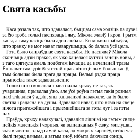
Свята касьбы
Каса рэзала так, што здавалася, быццам сама ходзіць па лузе і
за ёю трэба толькі паспяваць і яму. Мікола злавіў і крок, і рытм
касы, а таму касіць была адна любата. Ён міжволі забыўся,
што зранку не мог нават паварушыцца, бо балела ўсё цела.
Гэта было сапраўднае свята касьбы. Не паспяваў Мікола
скончыць адзін пракос, як ужо хацелася хутчэй заняць новы, а
з таго цягнула амаль подбегам імчацца да нечапанай травы.
Ён нават сам здзівіўся гэтай прагавітасці: чым больш касіў,
тым большая была прага да працы. Вельмі рэдка праца
прыносіла такое задавальненне.
Толькі што скошаная трава пахла крыху не так, як
учарашняя, прывялая ўжо, але ўсё роўна гэтыя такія розныя
пахі зліваліся ў адзін, яны запаланялі наваколле, ад іх было
светла і радасна на душы. Здавалася нават, што няма на свеце
нічога прыгажэйшага і прыемнейшага за гэты луг і за гэты
пах.
Праўда, крыху надакучалі, здаваліся лішнімі на гэтым свяце
нейкія маленькія і чорныя, як выпацканыя ў сажу, мятлушкі,
якія выляталі з-пад самай касы, ад мокрых каранёў, нейкі час
былі перад вачыма, а затым зноў, нібыта баючыся сонца,