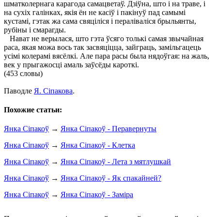
шматколернага карагода самацветаў. Дзіўна, што і на траве, і
на сухіх галінках, якія ён не касіў і пакінуў пад самымі
кустамі, гэтак жа сама свяціліся і пераліваліся брыльянты,
рубіны і смарагды.
Нават не верылася, што гэта ўсяго толькі самая звычайная
раса, якая можа вось так засвяціцца, зайграць, замільгацець
усімі колерамі вясёлкі. Але пара расы была нядоўгая: на жаль,
век у прыгажосці амаль заўсёды кароткі.
(453 словы)
Паводле
Я. Сіпакова
.
Похожие статьи:
Янка Сіпакоў
→
Янка Сіпакоў - Перавернуты
Янка Сіпакоў
→
Янка Сіпакоў - Клетка
Янка Сіпакоў
→
Янка Сіпакоў - Лета з мятлушкай
Янка Сіпакоў
→
Янка Сіпакоў - Як спакайней?
Янка Сіпакоў
→
Янка Сіпакоў - Заміра