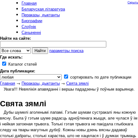
Главная
Скрыть
Беларуская літаратура
Пераказы, дыктанты
Биографии
Слоўнік
Сачыненні
Найти на сайте:
параметры поиска
Где искать:
Каталог статей
Дата публикации:
сортировать по дате публикации
Главная
→
Пераказы, дыктанты
→
Свята зямлі
Увага!!! Невялікія апавяданні і вершы пададзены ў поўным варыянце.
Свята зямлі
Дубы шумелі аголенымі лапамі. Гэтым шумам сустракалі яны кожную
вясну. Была ў гэтым шуме радасць адноўленага жыцця, але чулася ў ім
і нейкая затоеная трывога. Толькі гэтая трывога не пакідала глыбокага
следу на твары магутных дубоў. Кожны новы дзень вясны дадаваў
столькі дабраты, столькі хараства, што не хацелася і ў думках трымаць