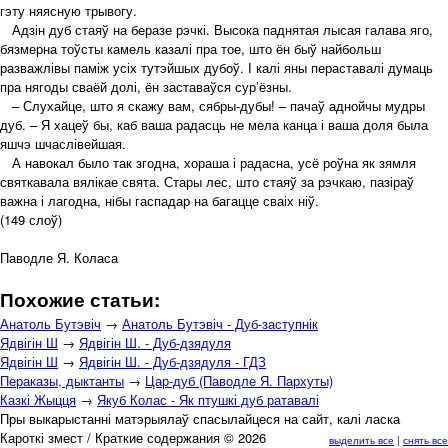
гэту няясную трывогу.
Адзін дуб стаяў на беразе рэчкі. Высока паднятая лысая галава яго,
бязмерна тоўсты камель казалі пра тое, што ён быў найбольш
разважлівы паміж усіх тутэйшых дубоў. І калі яны пераставалі думаць
пра нягоды сваёй долі, ён заставаўся сур’ёзны.
– Слухайце, што я скажу вам, сябры-дубы! – пачаў аднойчы мудры
дуб. – Я хацеў бы, каб ваша радасць не мела канца і ваша доля была
яшчэ шчаслівейшая.
А навокал было так згодна, хораша і радасна, усё роўна як зямля
святкавала вялікае свята. Стары лес, што стаяў за рэчкаю, пазіраў
важна і лагодна, нібы гаспадар на багацце сваіх ніў.
(149 слоў)
Паводле Я. Коласа
Похожие статьи:
Анатоль Бутэвіч
→
Анатоль Бутэвіч - Дуб-заступнік
Ядвігін Ш
→
Ядвігін Ш. - Дуб-дзядуля
Ядвігін Ш
→
Ядвігін Ш. - Дуб-дзядуля - ГДЗ
Пераказы, дыктанты
→
Цар-дуб (Паводле Я. Пархуты)
Казкі Жыцця
→
Якуб Колас - Як птушкі дуб ратавалі
Пры выкарыстанні матэрыялаў спасылайцеся на сайт, калі ласка
Кароткі змест / Краткие содержания © 2026
выделить все
|
снять все