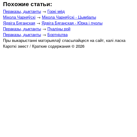
Похожие статьи:
Пераказы, дыктанты
→
Горкі мёд
Мікола Чарняўскі
→
Мікола Чарняўскі - Цымбалы
Ядвіга Бяганская
→
Ядвіга Бяганская - Юрка і пчолы
Пераказы, дыктанты
→
Пчаліны рой
Пераказы, дыктанты
→
Бортніцтва
Пры выкарыстанні матэрыялаў спасылайцеся на сайт, калі ласка
Кароткі змест / Краткие содержания © 2026