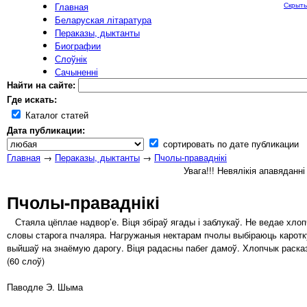
Главная
Скрыть
Беларуская літаратура
Пераказы, дыктанты
Биографии
Слоўнік
Сачыненні
Найти на сайте:
Где искать:
Каталог статей
Дата публикации:
сортировать по дате публикации
Главная
→
Пераказы, дыктанты
→
Пчолы-праваднікі
Увага!!! Невялікія апавяданн
Пчолы-праваднікі
Стаяла цёплае надвор’е. Віця збіраў ягады і заблукаў. Не ведае хлопчы
словы старога пчаляра. Нагружаныя нектарам пчолы выбіраюць каротку
выйшаў на знаёмую дарогу. Віця радасны пабег дамоў. Хлопчык расказ
(60 слоў)
Паводле Э. Шыма