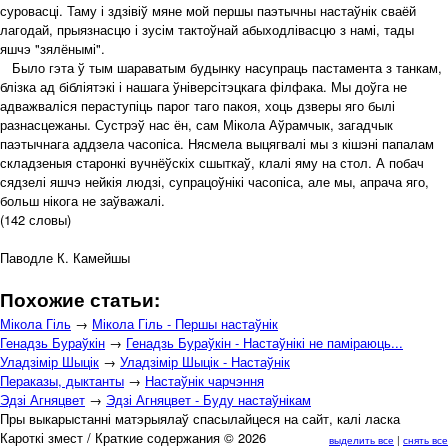
суровасці. Таму і здзівіў мяне мой першы паэтычны настаўнік сваёй
лагодай, прыязнасцю і зусім тактоўнай абыходлівасцю з намі, тады
яшчэ "зялёнымі".
Было гэта ў тым шараватым будынку насупраць пастамента з танкам,
блізка ад бібліятэкі і нашага ўніверсітэцкага філфака. Мы доўга не
адважваліся пераступіць парог таго пакоя, хоць дзверы яго былі
разнасцежаны. Сустрэў нас ён, сам Мікола Аўрамчык, загадчык
паэтычнага аддзела часопіса. Нясмела выцягвалі мы з кішэні папалам
складзеныя старонкі вучнёўскіх сшыткаў, клалі яму на стол. А побач
сядзелі яшчэ нейкія людзі, супрацоўнікі часопіса, але мы, апрача яго,
больш нікога не заўважалі.
(142 словы)
Паводле К. Камейшы
Похожие статьи:
Мікола Гіль
→
Мікола Гіль - Першы настаўнік
Генадзь Бураўкін
→
Генадзь Бураўкін - Настаўнікі не паміраюць...
Уладзімір Шыцік
→
Уладзімір Шыцік - Настаўнік
Пераказы, дыктанты
→
Настаўнік чарчэння
Эдзі Агняцвет
→
Эдзі Агняцвет - Буду настаўнікам
Пры выкарыстанні матэрыялаў спасылайцеся на сайт, калі ласка
Кароткі змест / Краткие содержания © 2026
выделить все
|
снять все