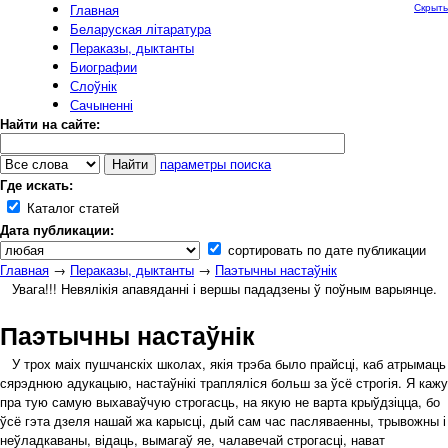
Главная
Скрыть
Беларуская літаратура
Пераказы, дыктанты
Биографии
Слоўнік
Сачыненні
Найти на сайте:
параметры поиска
Где искать:
Каталог статей
Дата публикации:
сортировать по дате публикации
Главная
→
Пераказы, дыктанты
→
Паэтычны настаўнік
Увага!!! Невялікія апавяданні і вершы пададзены ў поўным варыянце.
Паэтычны настаўнік
У трох маіх пушчанскіх школах, якія трэба было прайсці, каб атрымаць
сярэднюю адукацыю, настаўнікі трапляліся больш за ўсё строгія. Я кажу
пра тую самую выхаваўчую строгасць, на якую не варта крыўдзіцца, бо
ўсё гэта дзеля нашай жа карысці, дый сам час пасляваенны, трывожны і
неўладкаваны, відаць, вымагаў яе, чалавечай строгасці, нават