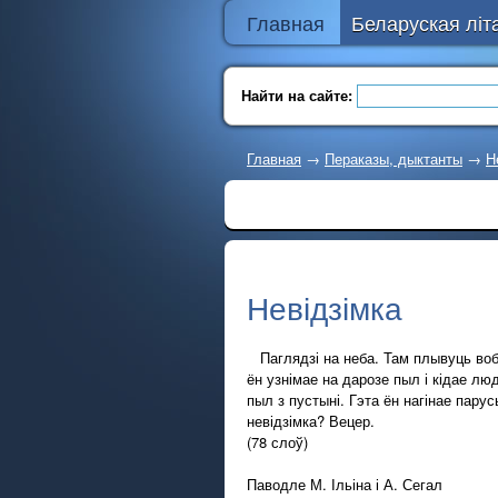
Главная
Беларуская літ
Найти на сайте:
Главная
→
Пераказы, дыктанты
→
Н
Невідзімка
Паглядзі на неба. Там плывуць вобла
ён узнімае на дарозе пыл і кідае лю
пыл з пустыні. Гэта ён нагінае пару
невідзімка? Вецер.
(78 слоў)
Паводле М. Ільіна і А. Сегал