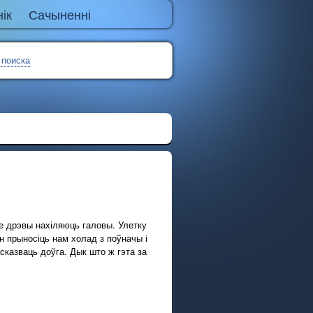
ік
Сачыненні
 поиска
се дрэвы нахіляюць галовы. Улетку
ён прыносіць нам холад з поўначы і
сказваць доўга. Дык што ж гэта за