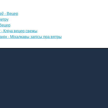
аў - Вецер
Ветру
 Вецер
 - Кліча вецер свежы
нін - Міхалкавы запісы пра вятры