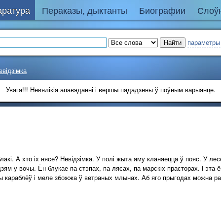
аратура
Пераказы, дыктанты
Биографии
Слоўн
параметры
евідзімка
Увага!!! Невялікія апавяданні і вершы пададзены ў поўным варыянце.
кі. А хто іх нясе? Невідзімка. У полі жыта яму кланяецца ў пояс. У ле
дзям у вочы. Ён блукае па стэпах, па лясах, па марскіх прасторах. Гэта 
сы караблёў і меле збожжа ў ветраных млынах. Аб яго прыгодах можна ра