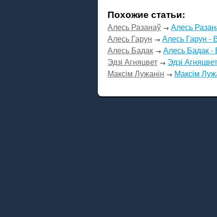
Похожие статьи:
Алесь Разанаў
Алесь Разан
→
Алесь Гарун
Алесь Гарун - 
→
Алесь Бадак
Алесь Бадак -
→
Эдзі Агняцвет
Эдзі Агняцвет
→
Максім Лужанін
Максім Лужа
→