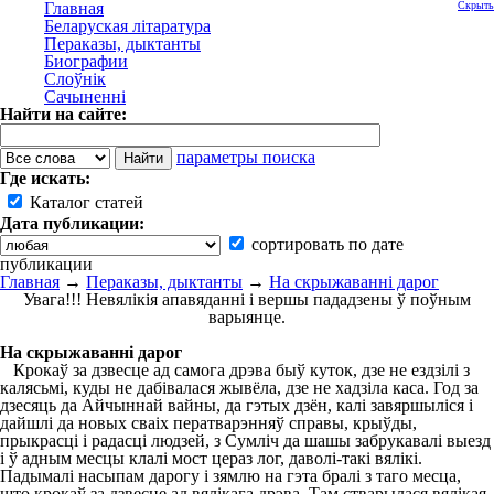
Главная
Скрыть
Беларуская літаратура
Пераказы, дыктанты
Биографии
Слоўнік
Сачыненні
Найти на сайте:
параметры поиска
Где искать:
Каталог статей
Дата публикации:
сортировать по дате
публикации
Главная
→
Пераказы, дыктанты
→
На скрыжаванні дарог
Увага!!! Невялікія апавяданні і вершы пададзены ў поўным
варыянце.
На скрыжаванні дарог
Крокаў за дзвесце ад самога дрэва быў куток, дзе не ездзілі з
калясьмі, куды не дабівалася жывёла, дзе не хадзіла каса. Год за
дзесяць да Айчыннай вайны, да гэтых дзён, калі завяршыліся і
дайшлі да новых сваіх ператварэнняў справы, крыўды,
прыкрасці і радасці людзей, з Сумліч да шашы забрукавалі выезд
і ў адным месцы клалі мост цераз лог, даволі-такі вялікі.
Падымалі насыпам дарогу і зямлю на гэта бралі з таго месца,
што крокаў за дзвесце ад вялікага дрэва. Там стварылася вялікая