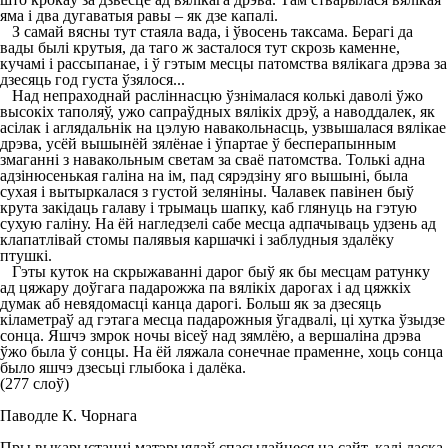
яма і два дугаватыя равы – як дзе капалі.
З самай вясны тут стаяла вада, і ўвосень таксама. Берагі да
вады былі крутыя, да таго ж засталося тут скрозь каменне,
кучамі і рассыпанае, і ў гэтым месцы патомства вялікага дрэва за
дзесяць год густа ўзялося...
Над непраходнай расліннасцю ўзнімалася колькі даволі ўжо
высокіх таполяў, ужо сапраўдных вялікіх дрэў, а наводдалек, як
асілак і аглядальнік на цэлую навакольнасць, узвышалася вялікае
дрэва, усёй вышынёй зялёнае і ўпартае ў бесперапынным
змаганні з навакольным светам за сваё патомства. Толькі адна
адзінюсенькая галіна на ім, пад сярэдзіну яго вышыні, была
сухая і вытыркалася з густой зеляніны. Чалавек павінен быў
крута закідаць галаву і трымаць шапку, каб глянуць на гэтую
сухую галіну. На ёй нагледзелі сабе месца адпачываць удзень ад
клапатлівай стомы палявыя каршачкі і заблудныя здалёку
птушкі.
Гэты куток на скрыжаванні дарог быў як бы месцам ратунку
ад цяжару доўгага падарожжа па вялікіх дарогах і ад цяжкіх
думак аб невядомасці канца дарогі. Больш як за дзесяць
кіламетраў ад гэтага месца падарожныя ўгадвалі, ці хутка ўзыдзе
сонца. Яшчэ змрок ночы вісеў над зямлёю, а вершаліна дрэва
ўжо была ў сонцы. На ёй ляжала сонечнае праменне, хоць сонца
было яшчэ дзесьці глыбока і далёка.
(277 слоў)
Паводле К. Чорнага
Пры выкарыстанні матэрыялаў спасылайцеся на сайт, калі ласка