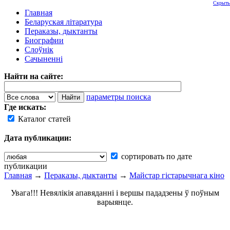
Скрыть
Главная
Беларуская літаратура
Пераказы, дыктанты
Биографии
Слоўнік
Сачыненні
Найти на сайте:
параметры поиска
Где искать:
Каталог статей
Дата публикации:
сортировать по дате
публикации
Главная
→
Пераказы, дыктанты
→
Майстар гістарычнага кіно
Увага!!! Невялікія апавяданні і вершы пададзены ў поўным
варыянце.