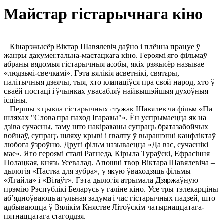
Майстар гістарычнага кіно
Кінарэжысёр Віктар Шавялевіч даўно і плённа працуе ў
жанры дакументальна-мастацкага кіно. Героямі яго фільмаў
абраны вядомыя гістарычныя асобы, якіх рэжысёр называе
«людзьмі-свечкамі». Гэта вялікія асветнікі, святары,
палітычныя дзеячы, тыя, хто клапаціўся пра свой народ, хто ў
сваёй постаці і ўчынках увасабляў найвышэйшыя духоўныя
ісціны.
Першы з цыкла гістарычных стужак Шавялевіча фільм «Па
шляхах "Слова пра паход Ігаравы"». Ён успрымаецца як на
дзіва сучасны, таму што накіраваны супраць братазабойчых
войнаў, супраць шляху крыві і гвалту ў вырашэнні канфліктаў
любога ўзроўню. Другі фільм называецца «Да вас, сучаснікі
мае». Яго героямі сталі Рагнеда, Кірыла Тураўскі, Ефрасіння
Полацкая, князь Усевалад. Апошні твор Віктара Шавялевіча –
дылогія «Пастка для зубра», у якую ўваходзяць фільмы
«Ягайла» і «Вітаўт». Гэта дылогія атрымала Дзяржаўную
прэмію Рэспублікі Беларусь у галіне кіно. Усе тры тэлекарціны
аб’ядноўваюць агульная задума і час гістарычных падзей, што
адбываюцца ў Вялікім Княстве Літоўскім чатырнаццатага-
пятнаццатага стагоддзя.