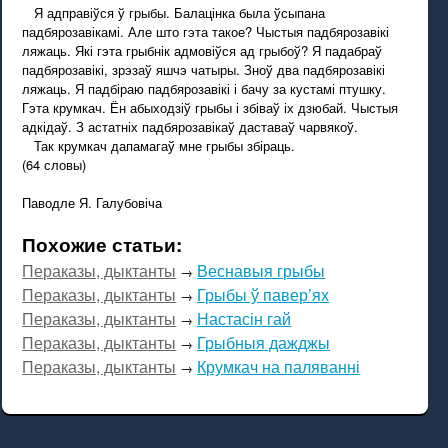
Я адправіўся ў грыбы. Балацінка была ўсыпана
падбярозавікамі. Але што гэта такое? Чыстыя падбярозавікі
ляжаць. Які гэта грыбнік адмовіўся ад грыбоў? Я падабраў
падбярозавікі, зрэзаў яшчэ чатыры. Зноў два падбярозавікі
ляжаць. Я падбіраю падбярозавікі і бачу за кустамі птушку.
Гэта крумкач. Ён абыходзіў грыбы і збіваў іх дзюбай. Чыстыя
адкідаў. З астатніх падбярозавікаў даставаў чарвякоў.
Так крумкач дапамагаў мне грыбы збіраць.
(64 словы)
Паводле Я. Галубовіча
Похожие статьи:
Пераказы, дыктанты
Веснавыя грыбы
→
Пераказы, дыктанты
Грыбы ў павер’ях
→
Пераказы, дыктанты
Настасін гай
→
Пераказы, дыктанты
Грыбныя дажджы
→
Пераказы, дыктанты
Крумкач на паляванні
→