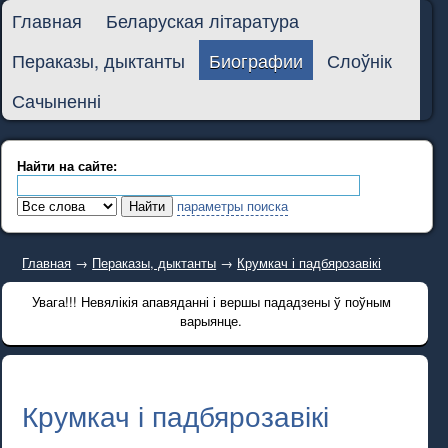
Главная
Беларуская літаратура
Пераказы, дыктанты
Биографии
Слоўнік
Сачыненні
Найти на сайте:
параметры поиска
Главная
→
Пераказы, дыктанты
→
Крумкач і падбярозавікі
Увага!!! Невялікія апавяданні і вершы пададзены ў поўным
варыянце.
Крумкач і падбярозавікі