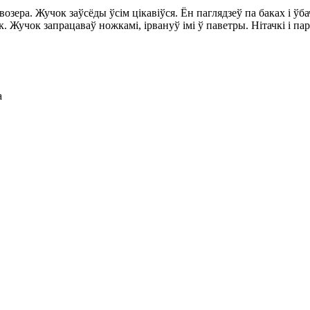
зера. Жучок заўсёды ўсім цікавіўся. Ён паглядзеў па баках і ўба
. Жучок запрацаваў ножкамі, ірвануў імі ў паветры. Нітачкі і па
а