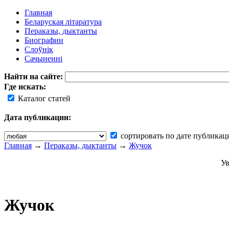
Главная
Беларуская літаратура
Пераказы, дыктанты
Биографии
Слоўнік
Сачыненні
Найти на сайте:
Где искать:
Каталог статей
Дата публикации:
сортировать по дате публикац
Главная
→
Пераказы, дыктанты
→
Жучок
Ув
Жучок