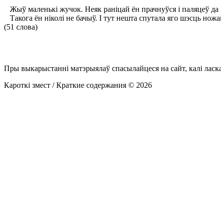
Жыў маленькі жучок. Неяк раніцай ён прачнуўся і паляцеў да во
Такога ён ніколі не бачыў. І тут нешта спутала яго шэсць ножак
(51 слова)
Пры выкарыстанні матэрыялаў спасылайцеся на сайт, калі ласк
Кароткі змест / Краткие содержания © 2026