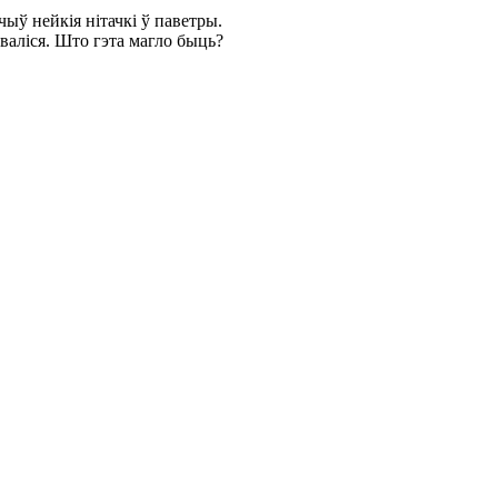
чыў нейкія нітачкі ў паветры.
рваліся. Што гэта магло быць?