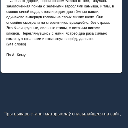
Слева от дороги, порой совсем близко от неё, тянулась
заболоченная пойма с зелёными зарослями камыша, и там, в
оконце синей воды, стояли рядом две тёмные цапли,
одинаково вывернув головы на своих гибких шеях. Они
спокойно смотрели на стервятника, враждебно, без страха.
Это были крупные, сильные птицы, с острыми пиками
клювов. Переглянувшись с ними, ястреб два раза сильно
взмахнул крыльями и скользнул вперёд, дальше.
(241 слово)
По А. Киму
Пры выкарыстанні матэрыялаў спасылайцеся на сайт,
калі ласка