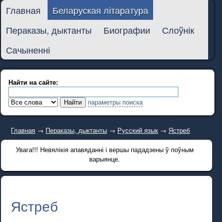
Главная
Беларуская літаратура
Пераказы, дыктанты
Биографии
Слоўнік
Сачыненні
Найти на сайте:
параметры поиска
Главная
→
Пераказы, дыктанты
→
Русский язык
→
Ястреб
Увага!!! Невялікія апавяданні і вершы пададзены ў поўным
варыянце.
Ястреб