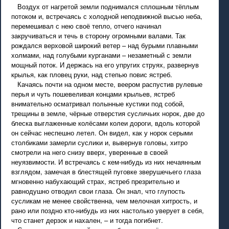
Воздух от нагретой земли поднимался сплошным тёплым
потоком и, встречаясь с холодной неподвижной высью неба,
перемешивал с нею своё тепло, отчего начинал
закручиваться и течь в сторону огромными валами. Так
рождался верховой широкий ветер – над бурыми плавными
холмами, над голубыми курганами – незаметный с земли
мощный поток. И держась на его упругих струях, развернув
крылья, как пловец руки, над степью повис ястреб.
Качаясь почти на одном месте, веером распустив рулевые
перья и чуть пошевеливая концами крыльев, ястреб
внимательно осматривал полынные кустики под собой,
трещины в земле, чёрные отверстия сусличьих норок, две до
блеска выглаженные колёсами колеи дороги, вдоль которой
он сейчас неспешно летел. Он видел, как у норок серыми
столбиками замерли суслики и, вывернув головы, хитро
смотрели на него снизу вверх, уверенные в своей
неуязвимости. И встречаясь с кем-нибудь из них нечаянным
взглядом, замечая в блестящей пуговке зверушечьего глаза
мгновенно набухающий страх, ястреб презрительно и
равнодушно отводил свои глаза. Он знал, что глупость
сусликам не менее свойственна, чем мелочная хитрость, и
рано или поздно кто-нибудь из них настолько уверует в себя,
что станет дерзок и нахален, – и тогда погибнет.