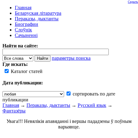
Скрыть
Главная
Беларуская літаратура
Пераказы, дыктанты
Биографии
Слоўнік
Сачыненні
Найти на сайте:
параметры поиска
Где искать:
Каталог статей
Дата публикации:
сортировать по дате
публикации
Главная
→
Пераказы, дыктанты
→
Русский язык
→
Фантазёры
Увага!!! Невялікія апавяданні і вершы пададзены ў поўным
варыянце.