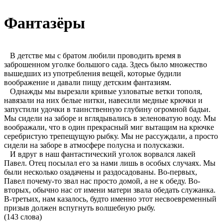
Фантазёры
В детстве мы с братом любили проводить время в
заброшенном уголке большого сада. Здесь было множество
вышедших из употребления вещей, которые будили
воображение и давали пищу детским фантазиям.
Однажды мы вырезали кривые узловатые ветки тополя,
навязали на них белые нитки, навесили медные крючки и
запустили удочки в таинственную глубину огромной бадьи.
Мы сидели на заборе и вглядывались в зеленоватую воду. Мы
воображали, что в один прекрасный миг вытащим на крючке
серебристую трепещущую рыбку. Мы не рассуждали, а просто
сидели на заборе в атмосфере полусна и полусказки.
И вдруг в наш фантастический уголок ворвался лакей
Павел. Отец посылал его за нами лишь в особых случаях. Мы
были несколько озадачены и раздосадованы. Во-первых,
Павел почему-то звал нас просто домой, а не к обеду. Во-
вторых, обычно нас от имени матери звала обедать служанка.
В-третьих, нам казалось, будто именно этот несвоевременный
призыв должен вспугнуть волшебную рыбу.
(143 слова)