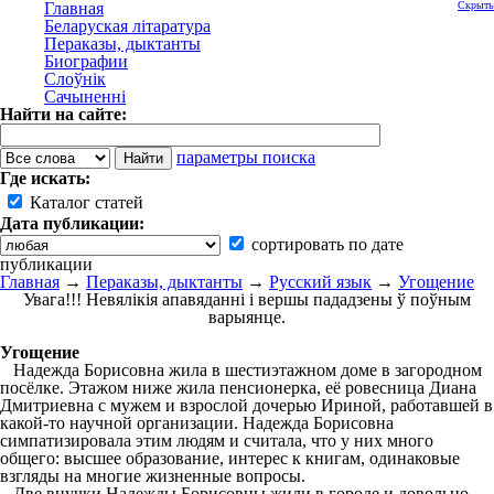
Главная
Скрыть
Беларуская літаратура
Пераказы, дыктанты
Биографии
Слоўнік
Сачыненні
Найти на сайте:
параметры поиска
Где искать:
Каталог статей
Дата публикации:
сортировать по дате
публикации
Главная
→
Пераказы, дыктанты
→
Русский язык
→
Угощение
Увага!!! Невялікія апавяданні і вершы пададзены ў поўным
варыянце.
Угощение
Надежда Борисовна жила в шестиэтажном доме в загородном
посёлке. Этажом ниже жила пенсионерка, её ровесница Диана
Дмитриевна с мужем и взрослой дочерью Ириной, работавшей в
какой-то научной организации. Надежда Борисовна
симпатизировала этим людям и считала, что у них много
общего: высшее образование, интерес к книгам, одинаковые
взгляды на многие жизненные вопросы.
Две внучки Надежды Борисовны жили в городе и довольно