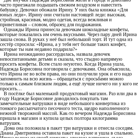
часто приезжали подышать свежим воздухом и навестить
бабушку. Девочки обожали Ирину. У них была книжка «Для
юных леди». Ирину они считали настоящей леди: высокая,
стройная, красивая, модно одетая, всегда вежливая и
приветливая – словом, образец для подражания.
Однажды Ирина принесла девочкам шоколадные конфеты,
которые показались им очень вкусными. Через пару дней Ирина
зашла снова. В руках у неё был небольшой торт. И тут одна из
сестёр спросила: «Ирина, а у тебя нет больше таких конфет,
которые ты нам недавно подарила?»
Ирина неожиданно рассердилась, назвала девочек
невоспитанными детьми и сказала, что стыдно напрямую
просить конфеты. Всем стало неуютно. Когда Ирина ушла,
Надежда Борисовна поговорила с девочками. Она объяснила,
что Ирина не во всём права, но они получили урок и его надо
запомнить на всю жизнь – обращаться с просьбами можно
только к самым близким людям, а ещё лучше ничего ни у кого не
просить…
В посёлке был маленький продуктовый магазин. Раз или два в
году Надежде Борисовне доводилось покупать там
замечательные ватрушки в виде небольшого конвертика из
тонкого рассыпчатого песочного теста, щедро наполненного
нежной творожной массой. Как-то вечером Надежда Борисовна
пришла в магазин и купила целых полтора килограмма
ватрушек.
Дома она положила в пакет три ватрушки и отнесла соседям.
Диана Дмитриевна оставила пакет на кухне и ушла в спальню.
Ирина вышла из своей комнаты, увидела ватрушки, съела