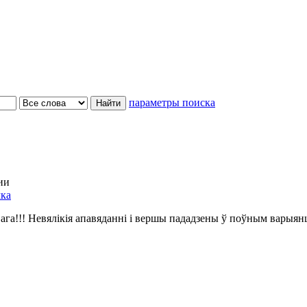
параметры поиска
ии
чка
ага!!! Невялікія апавяданні і вершы пададзены ў поўным варыян