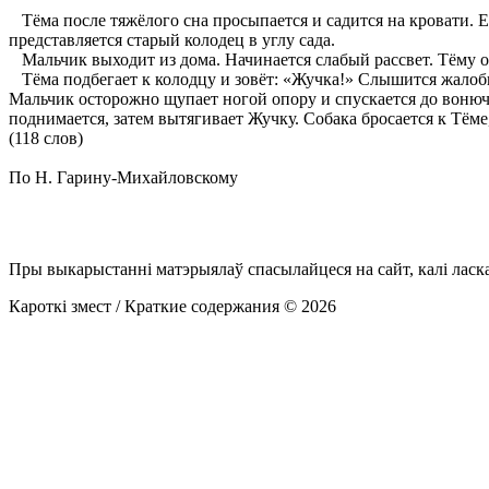
Тёма после тяжёлого сна просыпается и садится на кровати. Е
представляется старый колодец в углу сада.
Мальчик выходит из дома. Начинается слабый рассвет. Тёму о
Тёма подбегает к колодцу и зовёт: «Жучка!» Слышится жалобн
Мальчик осторожно щупает ногой опору и спускается до вонюч
поднимается, затем вытягивает Жучку. Собака бросается к Тёме
(118 слов)
По Н. Гарину-Михайловскому
Пры выкарыстанні матэрыялаў спасылайцеся на сайт, калі ласк
Кароткі змест / Краткие содержания © 2026