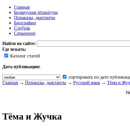
Главная
Беларуская літаратура
Пераказы, дыктанты
Биографии
Слоўнік
Сачыненні
Найти на сайте:
Где искать:
Каталог статей
Дата публикации:
сортировать по дате публикац
Главная
→
Пераказы, дыктанты
→
Русский язык
→
Тёма и Жу
Ув
Тёма и Жучка