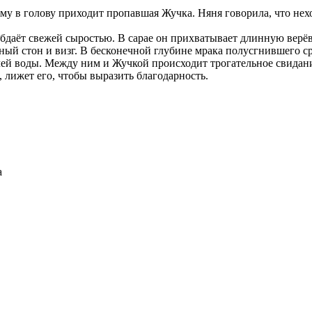
му в голову приходит пропавшая Жучка. Няня говорила, что нех
бдаёт свежей сыростью. В сарае он прихватывает длинную верёв
ый стон и визг. В бесконечной глубине мрака полусгнившего ср
ей воды. Между ним и Жучкой происходит трогательное свидание
, лижет его, чтобы выразить благодарность.
а