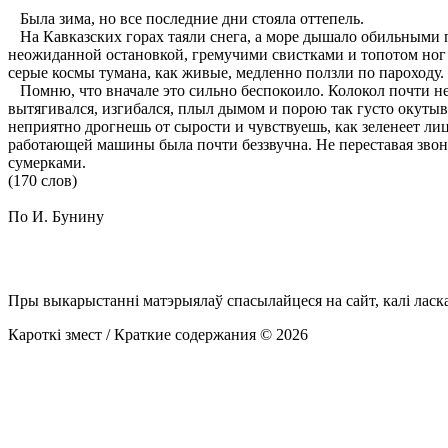
Была зима, но все последние дни стояла оттепель.
На Кавказских горах таяли снега, а море дышало обильными 
неожиданной остановкой, гремучими свистками и топотом ног п
серые космы тумана, как живые, медленно ползли по пароходу.
Помню, что вначале это сильно беспокоило. Колокол почти не
вытягивался, изгибался, плыл дымом и порою так густо окутыв
неприятно дрогнешь от сырости и чувствуешь, как зеленеет лицо
работающей машины была почти беззвучна. Не переставая звони
сумерками.
(170 слов)
По И. Бунину
Пры выкарыстанні матэрыялаў спасылайцеся на сайт, калі ласк
Кароткі змест / Краткие содержания © 2026