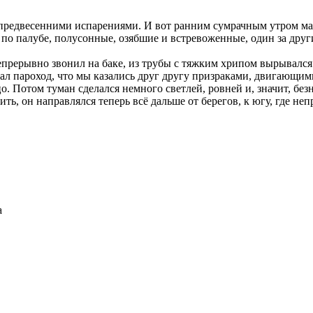
предвесенними испарениями. И вот ранним сумрачным утром маш
о палубе, полусонные, озябшие и встревоженные, один за други
прерывно звонил на баке, из трубы с тяжким хрипом вырывался
ал пароход, что мы казались друг другу призраками, двигающим
. Потом туман сделался немного светлей, ровней и, значит, безн
ть, он направлялся теперь всё дальше от берегов, к югу, где н
а