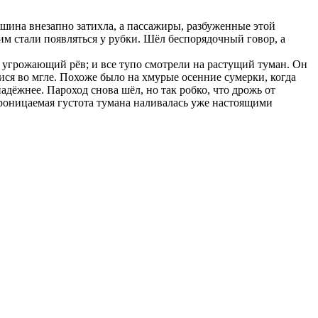
ина внезапно затихла, а пассажиры, разбуженные этой
м стали появляться у рубки. Шёл беспорядочный говор, а
 угрожающий рёв; и все тупо смотрели на растущий туман. Он
ися во мгле. Похоже было на хмурые осенние сумерки, когда
адёжнее. Пароход снова шёл, но так робко, что дрожь от
епроницаемая густота тумана наливалась уже настоящими