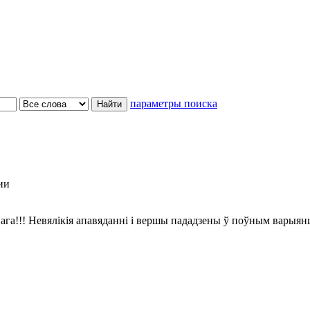
параметры поиска
ии
ага!!! Невялікія апавяданні і вершы пададзены ў поўным варыян