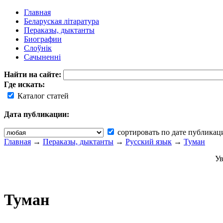
Главная
Беларуская літаратура
Пераказы, дыктанты
Биографии
Слоўнік
Сачыненні
Найти на сайте:
Где искать:
Каталог статей
Дата публикации:
сортировать по дате публикац
Главная
→
Пераказы, дыктанты
→
Русский язык
→
Туман
Ув
Туман