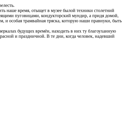
елесть.
зить наше время, отыщет в музее былой техники столетний
тящими пуговицами, кондукторский мундир, а придя домой,
ом, и особая трамвайная тряска, которую наши правнуки, быть
зеркалах будущих времён, находить в них ту благоуханную
красной и праздничной. В те дни, когда человек, надевший