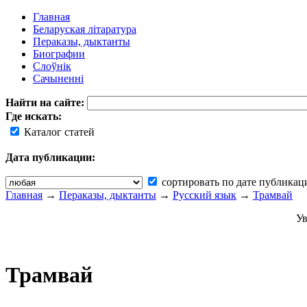
Главная
Беларуская літаратура
Пераказы, дыктанты
Биографии
Слоўнік
Сачыненні
Найти на сайте:
Где искать:
Каталог статей
Дата публикации:
сортировать по дате публикац
Главная
→
Пераказы, дыктанты
→
Русский язык
→
Трамвай
Ув
Трамвай