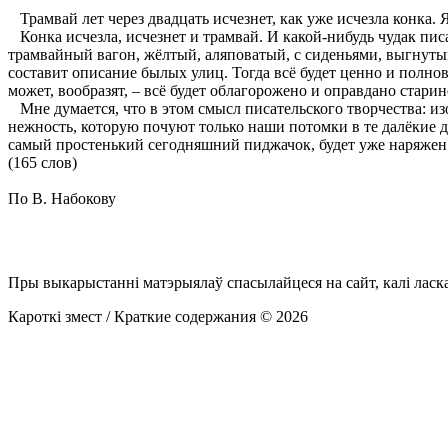
Трамвай лет через двадцать исчезнет, как уже исчезла конка.
Конка исчезла, исчезнет и трамвай. И какой-нибудь чудак пис
трамвайный вагон, жёлтый, аляповатый, с сиденьями, выгнуты
составит описание былых улиц. Тогда всё будет ценно и полнов
может, вообразят, – всё будет облагорожено и оправдано старин
Мне думается, что в этом смысл писательского творчества: из
нежность, которую почуют только наши потомки в те далёкие дн
самый простенький сегодняшний пиджачок, будет уже наряжен 
(165 слов)
По В. Набокову
Пры выкарыстанні матэрыялаў спасылайцеся на сайт, калі ласк
Кароткі змест / Краткие содержания © 2026