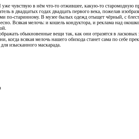
 Я уже чувствую в нём что-то отжившее, какую-то старомодную пр
атель в двадцатых годах двадцать первого века, пожелав изобра
ми по-старинному. В музее былых одежд отыщет чёрный, с блес
есно. Всякая мелочь: и кошель кондуктора, и реклама над окошк
ой.
ображать обыкновенные вещи так, как они отразятся в ласковых 
и, когда всякая мелочь нашего обихода станет сама по себе пре
для изысканного маскарада.
а