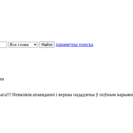
параметры поиска
ии
ага!!! Невялікія апавяданні і вершы пададзены ў поўным варыян