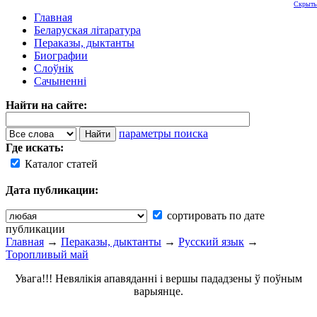
Скрыть
Главная
Беларуская літаратура
Пераказы, дыктанты
Биографии
Слоўнік
Сачыненні
Найти на сайте:
параметры поиска
Где искать:
Каталог статей
Дата публикации:
сортировать по дате
публикации
Главная
→
Пераказы, дыктанты
→
Русский язык
→
Торопливый май
Увага!!! Невялікія апавяданні і вершы пададзены ў поўным
варыянце.