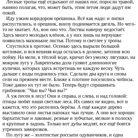
Лесные тропы ещё отдыхают от наших ног, поросли травой,
наивно полагая, что, может быть, этим летом люди дадут им
покой.
Иду узким коридором орешника. Всё как надо: и липки
распустились, и орешник, внизу поднимается дягиль. Но чего-
то не хватает. Ах, вон оно что. Листвы наверху недостаёт.
Здесь много молодых клёнов, а у них лишь на верхушке
появились махонькие листья. Потому и светлее у тропы.
Спустился к протоке. Осенью здесь вырыли большой
котлован, и вся вешняя вода осталась в долине, затопив всю
пойму. На мели, в тёплой воде, кричат без умолку лягушки, на
мокром лугу у Лаврентьева дола гуляют длинноногие
кулички, которых здесь встретишь не каждую весну. Чуть
дальше с воды поднялись утки. Сделали два круга и снова
сели на прежнем месте. Ближе к плотине поселились чибисы.
Тоже давно их тут не было. Теперь будут спрашивать
грибников: "Чьи вы? Чьи вы?"
А уж песен в лесу! Они и справа, и слева, и над головой:
птицы любят наши светлые леса. Их самих не видно, вот и
кажется, что это распелись берёзы. А ещё каждое дерево
выставило свои листья напоказ: чьи лучше. А они все хороши:
бархатистые и лаковые, резные и зубчатые, мелкие в полоску
и крупные в ладонь. Только вот дубы медлят, все ещё боятся
утренних заморозков.
По лугу же – золотистые россыпи одуванчиков, и одна