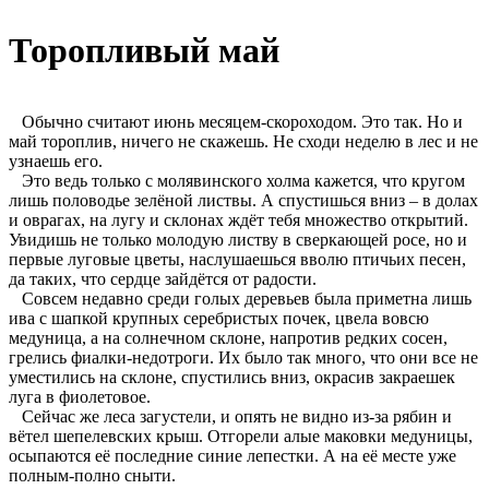
Торопливый май
Обычно считают июнь месяцем-скороходом. Это так. Но и
май тороплив, ничего не скажешь. Не сходи неделю в лес и не
узнаешь его.
Это ведь только с молявинского холма кажется, что кругом
лишь половодье зелёной листвы. А спустишься вниз – в долах
и оврагах, на лугу и склонах ждёт тебя множество открытий.
Увидишь не только молодую листву в сверкающей росе, но и
первые луговые цветы, наслушаешься вволю птичьих песен,
да таких, что сердце зайдётся от радости.
Совсем недавно среди голых деревьев была приметна лишь
ива с шапкой крупных серебристых почек, цвела вовсю
медуница, а на солнечном склоне, напротив редких сосен,
грелись фиалки-недотроги. Их было так много, что они все не
уместились на склоне, спустились вниз, окрасив закраешек
луга в фиолетовое.
Сейчас же леса загустели, и опять не видно из-за рябин и
вётел шепелевских крыш. Отгорели алые маковки медуницы,
осыпаются её последние синие лепестки. А на её месте уже
полным-полно сныти.