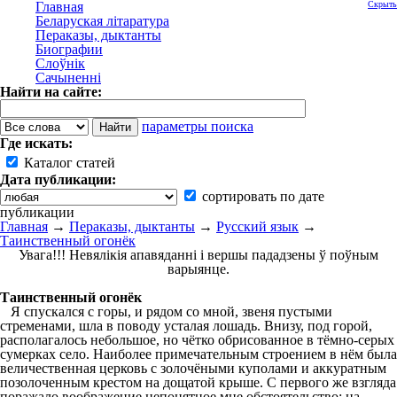
Главная
Скрыть
Беларуская літаратура
Пераказы, дыктанты
Биографии
Слоўнік
Сачыненні
Найти на сайте:
параметры поиска
Где искать:
Каталог статей
Дата публикации:
сортировать по дате
публикации
Главная
→
Пераказы, дыктанты
→
Русский язык
→
Таинственный огонёк
Увага!!! Невялікія апавяданні і вершы пададзены ў поўным
варыянце.
Таинственный огонёк
Я спускался с горы, и рядом со мной, звеня пустыми
стременами, шла в поводу усталая лошадь. Внизу, под горой,
располагалось небольшое, но чётко обрисованное в тёмно-серых
сумерках село. Наиболее примечательным строением в нём была
величественная церковь с золочёными куполами и аккуратным
позолоченным крестом на дощатой крыше. С первого же взгляда
поражало воображение непонятное мне обстоятельство: на