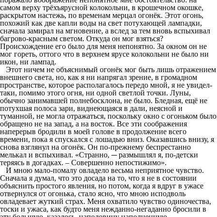
самом верху трёхъярусной колокольни, в крошечном окошке,
раскрытом настежь, по временам мерцал огонёк. Этот огонь,
похожий как две капли воды на свет потухающей лампадки,
сначала замирал на мгновение, а вслед за тем вновь вспыхивал
багрово-красным светом. Откуда он мог взяться?
Происхождение его было для меня непонятно. За окном он не
мог гореть, оттого что в верхнем ярусе колокольни не было ни
икон, ни лампад.
Этот ничем не объяснимый огонёк мог быть лишь отражением
внешнего света, но, как я ни напрягал зрение, в громадном
пространстве, которое располагалось передо мной, я не увидел-
таки, помимо этого огня, ни одной светлой точки. Луны,
обычно занимавшей полнебосклона, не было. Бледная, ещё не
потухшая полоса зари, виднеющаяся в дали, неясной и
туманной, не могла отражаться, поскольку окно с огоньком было
обращено не на запад, а на восток. Все эти соображения
наперерыв бродили в моей голове в продолжение всего
времени, пока я спускался с лошадью вниз. Оказавшись внизу, я
снова взглянул на огонёк. Он по-прежнему беспрестанно
мелькал и вспыхивал. «Странно, ─ размышлял я, по-детски
теряясь в догадках. – Совершенно непостижимо».
И мною мало-помалу овладело весьма неприятное чувство.
Сначала я думал, что это досада на то, что я не в состоянии
объяснить простого явления, но потом, когда я вдруг в ужасе
отвернулся от огонька, стало ясно, что мною исподволь
овладевает жуткий страх. Меня охватило чувство одиночества,
тоски и ужаса, как будто меня нежданно-негаданно бросили в
эту большую, казалось, наполовину наполненную