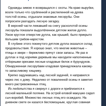
Однажды зимою я возвращался с охоты. На краю вырубки,
возле только что срубленной и распиленной на дрова
толстой осины, отдыхали знакомые лесорубы. Они
попросили разгадать лесную загадку.
В верхней части лежавшей на снегу расколотой осины
лесорубы показали выдолбленное дятлом жилое дупло.
Узкое круглое отверстие дупла, как крышей, было прикрыто
большим грибом-наростом.
В глубине этого покинутого дятлом дупла оказался склад
продовольствия. Я хорошо знал, что многие животные –
птицы и звери – бережливо прячут свои запасы. Не раз в
дуплах и под корнями деревьев мы находили наполненные
отборными орехами лесные кладовые белок и бурундуков.
Обнаруженная лесорубами кладовая принадлежала какому-
то запасливому хищнику.
Крепко задумавшись над лесной задачей, я направился
через лес к дому. Недалеко от поваленной осины я заметил
много растревоженных птиц.
Из любопытства я свернул с дороги и приблизился к
лесной маленькой полянке. На острой еловой макушке сидел
сыч-воробей. Множество лесных птиц его осаждало. На
дневном свете он казался беспомощным, круглая совиная