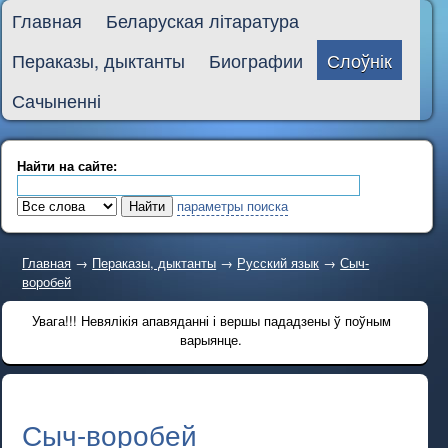
Главная
Беларуская літаратура
Пераказы, дыктанты
Биографии
Слоўнік
Сачыненні
Найти на сайте:
параметры поиска
Главная
→
Пераказы, дыктанты
→
Русский язык
→
Сыч-
воробей
Увага!!! Невялікія апавяданні і вершы пададзены ў поўным
варыянце.
Сыч-воробей