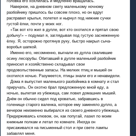
головка его хохлилась и медленно вращалась.
Наверное, на дневном свету маленькому ночному
разбойнику пришлось бы совсем плохо, но он вдруг
расправил крылья, полетел и нырнул под нижние сучки
густой ёлки, почти у моих ног.
«Так вот кто жил в дупле, вот кто охотился и прятал свою
добычу!» – подумал я, заглядывая под густую заснеженную
ёлку. Я, осторожно протянув руку, быстро накрыл сыча-
воробья шапкой.
Именно его, несомненно, выгнали из дупла свалившие
осину лесорубы. Обитавший в дупле маленький разбойник
приносил и хозяйственно складывал свои
продовольственные запасы. На мелких птиц и мышей он
охотился ночью. Разумеется, птицы знали его и ненавидели.
Дома я выпустил маленького разбойника в комнату и стал
приручать. Он охотно брал предложенную мной еду, а
ночью, вылетая из убежища, сам ловил домашних мышей.
Днём он обычно сидел под кроватью, забравшись в
голенище старого валенка, которое ему заменяло дупло, а
вечером неизменно выбирался из своего дневного убежища.
Придерживаясь клювом, он, как попугай, лазил по моим
книжным полкам и летал по комнате. Иногда он
присаживался на письменный стол и при свете лампы
забавлял меня.