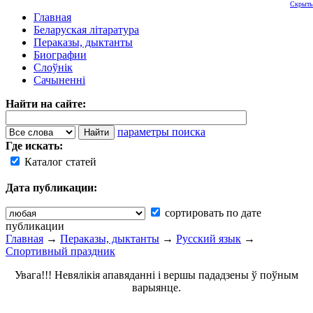
Скрыть
Главная
Беларуская літаратура
Пераказы, дыктанты
Биографии
Слоўнік
Сачыненні
Найти на сайте:
параметры поиска
Где искать:
Каталог статей
Дата публикации:
сортировать по дате
публикации
Главная
→
Пераказы, дыктанты
→
Русский язык
→
Спортивный праздник
Увага!!! Невялікія апавяданні і вершы пададзены ў поўным
варыянце.