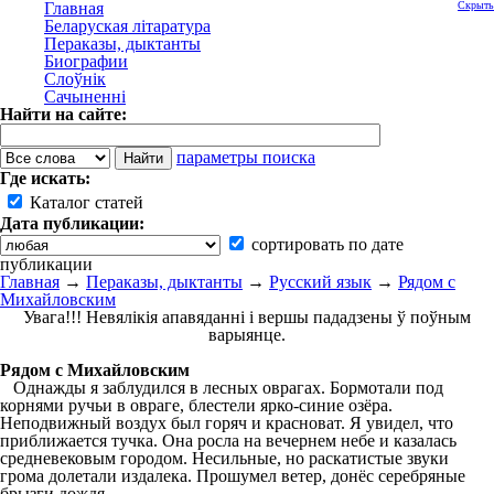
Главная
Скрыть
Беларуская літаратура
Пераказы, дыктанты
Биографии
Слоўнік
Сачыненні
Найти на сайте:
параметры поиска
Где искать:
Каталог статей
Дата публикации:
сортировать по дате
публикации
Главная
→
Пераказы, дыктанты
→
Русский язык
→
Рядом с
Михайловским
Увага!!! Невялікія апавяданні і вершы пададзены ў поўным
варыянце.
Рядом с Михайловским
Однажды я заблудился в лесных оврагах. Бормотали под
корнями ручьи в овраге, блестели ярко-синие озёра.
Неподвижный воздух был горяч и красноват. Я увидел, что
приближается тучка. Она росла на вечернем небе и казалась
средневековым городом. Несильные, но раскатистые звуки
грома долетали издалека. Прошумел ветер, донёс серебряные
брызги дождя.