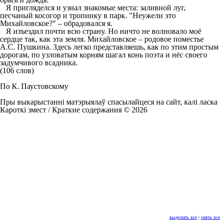
Я пригляделся и узнал знакомые места: заливной луг,
песчаный косогор и тропинку в парк. "Неужели это
Михайловское?" – обрадовался я.
Я изъездил почти всю страну. Но ничто не волновало моё
сердце так, как эта земля. Михайловское – родовое поместье
А.С. Пушкина. Здесь легко представляешь, как по этим простым
дорогам, по узловатым корням шагал конь поэта и нёс своего
задумчивого всадника.
(106 слов)
По К. Паустовскому
Пры выкарыстанні матэрыялаў спасылайцеся на сайт, калі ласка
Кароткі змест / Краткие содержания © 2026
выделить все
|
снять все