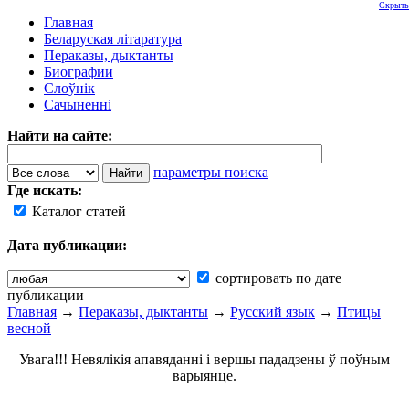
Скрыть
Главная
Беларуская літаратура
Пераказы, дыктанты
Биографии
Слоўнік
Сачыненні
Найти на сайте:
параметры поиска
Где искать:
Каталог статей
Дата публикации:
сортировать по дате
публикации
Главная
→
Пераказы, дыктанты
→
Русский язык
→
Птицы
весной
Увага!!! Невялікія апавяданні і вершы пададзены ў поўным
варыянце.