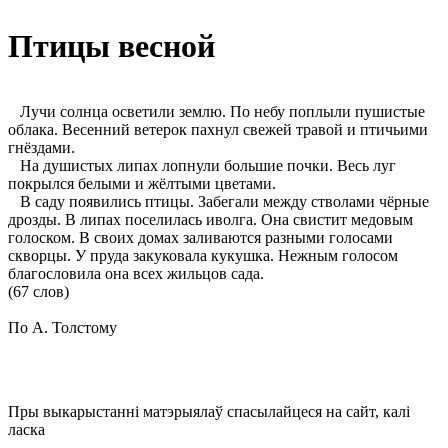
Птицы весной
Лучи солнца осветили землю. По небу поплыли пушистые
облака. Весенний ветерок пахнул свежей травой и птичьими
гнёздами.
На душистых липах лопнули большие почки. Весь луг
покрылся белыми и жёлтыми цветами.
В саду появились птицы. Забегали между стволами чёрные
дрозды. В липах поселилась иволга. Она свистит медовым
голоском. В своих домах заливаются разными голосами
скворцы. У пруда закуковала кукушка. Нежным голосом
благословила она всех жильцов сада.
(67 слов)
По А. Толстому
Пры выкарыстанні матэрыялаў спасылайцеся на сайт, калі
ласка