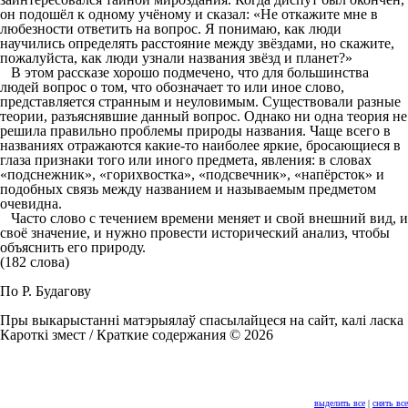
он подошёл к одному учёному и сказал: «Не откажите мне в
любезности ответить на вопрос. Я понимаю, как люди
научились определять расстояние между звёздами, но скажите,
пожалуйста, как люди узнали названия звёзд и планет?»
В этом рассказе хорошо подмечено, что для большинства
людей вопрос о том, что обозначает то или иное слово,
представляется странным и неуловимым. Существовали разные
теории, разъяснявшие данный вопрос. Однако ни одна теория не
решила правильно проблемы природы названия. Чаще всего в
названиях отражаются какие-то наиболее яркие, бросающиеся в
глаза признаки того или иного предмета, явления: в словах
«подснежник», «горихвостка», «подсвечник», «напёрсток» и
подобных связь между названием и называемым предметом
очевидна.
Часто слово с течением времени меняет и свой внешний вид, и
своё значение, и нужно провести исторический анализ, чтобы
объяснить его природу.
(182 слова)
По Р. Будагову
Пры выкарыстанні матэрыялаў спасылайцеся на сайт, калі ласка
Кароткі змест / Краткие содержания © 2026
выделить все
|
снять все