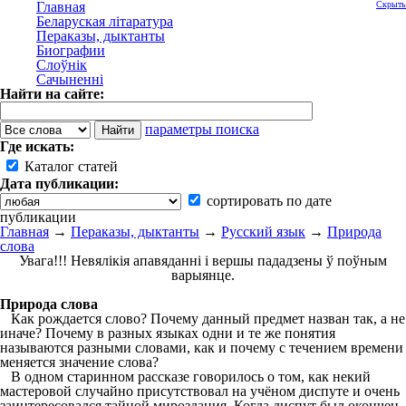
Главная
Скрыть
Беларуская літаратура
Пераказы, дыктанты
Биографии
Слоўнік
Сачыненні
Найти на сайте:
параметры поиска
Где искать:
Каталог статей
Дата публикации:
сортировать по дате
публикации
Главная
→
Пераказы, дыктанты
→
Русский язык
→
Природа
слова
Увага!!! Невялікія апавяданні і вершы пададзены ў поўным
варыянце.
Природа слова
Как рождается слово? Почему данный предмет назван так, а не
иначе? Почему в разных языках одни и те же понятия
называются разными словами, как и почему с течением времени
меняется значение слова?
В одном старинном рассказе говорилось о том, как некий
мастеровой случайно присутствовал на учёном диспуте и очень
заинтересовался тайной мироздания. Когда диспут был окончен,