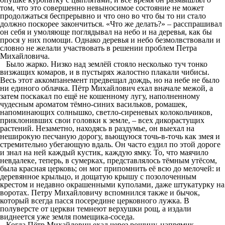
том, что это совершенно невыносимое состояние не может
продолжаться беспрерывно и что оно во что бы то ни стало
должно поскорее закончиться. «Что же делать?» – расспрашивал
он себя и умоляюще поглядывал на небо и на деревья, как бы
прося у них помощи. Однако деревья и небо безмолвствовали и
словно не желали участвовать в решении проблем Петра
Михайловича.
Было жарко. Низко над землёй стояло несколько туч тонко
визжащих комаров, и в пустырях жалостно плакали чибисы.
Весь этот аккомпанемент предвещал дождь, но на небе не было
ни единого облачка. Пётр Михайлович ехал вначале межой, а
затем поскакал по ещё не кошенному лугу, наполненному
чудесным ароматом тёмно-синих васильков, ромашек,
напоминающих солнышко, светло-сиреневых колокольчиков,
приклонивших свои головки к земле, – всех дикорастущих
растений. Незаметно, находясь в раздумье, он выехал на
неширокую песчаную дорогу, вьющуюся точь-в-точь как змея и
стремительно убегающую вдаль. Он часто ездил по этой дороге
и знал на ней каждый кустик, каждую ямку. То, что маячило
невдалеке, теперь, в сумерках, представлялось тёмным утёсом,
была красная церковь; он мог припомнить её всю до мелочей: и
деревянное крыльцо, и дощатую крышу с позолоченным
крестом и недавно окрашенными куполами, даже штукатурку на
воротах. Петру Михайловичу вспомнился также и бычок,
который всегда пасся посередине церковного лужка. В
полуверсте от церкви темнеют верхушки рощ, а издали
виднеется уже земля помещика-соседа.
Когда Пётр Михайлович ехал через рощицу, напрямик,