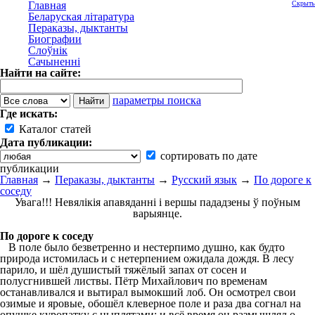
Главная
Скрыть
Беларуская літаратура
Пераказы, дыктанты
Биографии
Слоўнік
Сачыненні
Найти на сайте:
параметры поиска
Где искать:
Каталог статей
Дата публикации:
сортировать по дате
публикации
Главная
→
Пераказы, дыктанты
→
Русский язык
→
По дороге к
соседу
Увага!!! Невялікія апавяданні і вершы пададзены ў поўным
варыянце.
По дороге к соседу
В поле было безветренно и нестерпимо душно, как будто
природа истомилась и с нетерпением ожидала дождя. В лесу
парило, и шёл душистый тяжёлый запах от сосен и
полусгнившей листвы. Пётр Михайлович по временам
останавливался и вытирал вымокший лоб. Он осмотрел свои
озимые и яровые, обошёл клеверное поле и раза два согнал на
опушке куропатку с цыплятами; и всё время он размышлял о