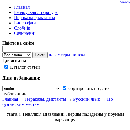
Скрыть
Главная
Беларуская літаратура
Пераказы, дыктанты
Биографии
Слоўнік
Сачыненні
Найти на сайте:
параметры поиска
Где искать:
Каталог статей
Дата публикации:
сортировать по дате
публикации
Главная
→
Пераказы, дыктанты
→
Русский язык
→
По
бунинским местам
Увага!!! Невялікія апавяданні і вершы пададзены ў поўным
варыянце.