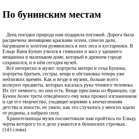
По бунинским местам
День поездки природа нам подарила погожий. Дорога была
расцвечена звенящими красками осени, синели дали,
багрянцем и золотом румянились в них леса и кустарники. В
Ельце Ваня Бунин учился в гимназии и жил у здешнего
мещанина в маленьком доме, который в древнем городе
сохранился, и в нём сегодня музей.
Всё интересно в музее: портреты матери и отца Бунина,
портреты братьев, сестры, вещи и обстановка теперь уже
неблизких времён. Как и везде в музеях, больше всего
волнуют предметы, которых касалась рука чтимого человека.
Их тут немного, но они есть. Вещи присланы из Франции, где
Бунин более трети отведённого ему века прожил изгнанником
и где его творчество, уходящее корнями к впечатлениям
детства и юности, не увяло, как это случалось у многих вдали
от родины, а набрало силу.
Хранительницы музея посоветовали нам пройтись по Ельцу,
черты которого то и дело узнаются в бунинских строчках.
(143 слова)