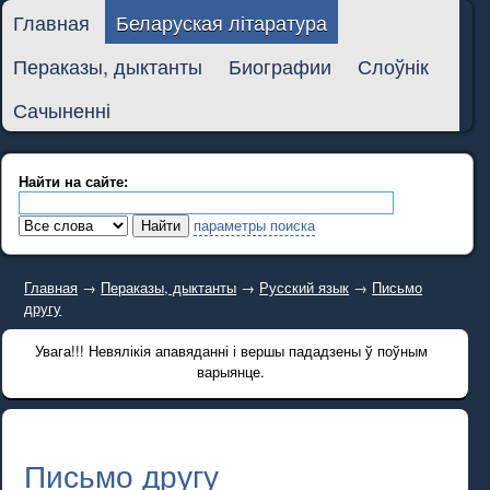
Главная
Беларуская літаратура
Пераказы, дыктанты
Биографии
Слоўнік
Сачыненні
Найти на сайте:
параметры поиска
Главная
→
Пераказы, дыктанты
→
Русский язык
→
Письмо
другу
Увага!!! Невялікія апавяданні і вершы пададзены ў поўным
варыянце.
Письмо другу