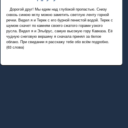
Дорогой друг! Мы едем над глубокой пропастью. Снизу
сквозь синюю мглу можно заметить светлую ленту горной
речки. Видел я и Терек с его бурной пенистой водой. Терек с
шумом скачет по камням своего сжатого горами узкого
русла. Видел я и Эльбрус, самую высокую гору Кавказа. Её
чудную снеговую вершину я сначала принял за белое
облако. При свидании я расскажу тебе обо всём подробно.
(63 слова)