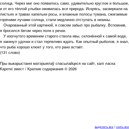
солнца. Через миг оно появилось само, удивительно круглое и большое,
и от его тёплой улыбки оживилась вся природа. Искрясь, засверкали на
листьях и травах капельки росы, и влажные полосы тумана, сжигаемые
горячими лучами солнца, стали медленно отступать в низины.
Очарованный этой картиной, я совсем забыл про рыбалку. Вспомнив,
я бросился бегом через поле к речке.
У изогнутого временем старого ствола ивы, склонённой к самой воде,
я закинул удочки и стал терпеливо ждать. Как опытный рыболов, я знал,
что рыба хорошо клюет у того, кто рано встаёт.
(131 слово)
Пры выкарыстанні матэрыялаў спасылайцеся на сайт, калі ласка
Кароткі змест / Краткие содержания © 2026
выделить все
|
снять все