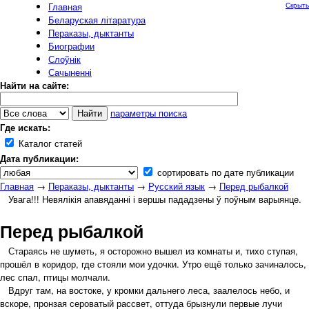
Главная
Скрыть
Беларуская літаратура
Пераказы, дыктанты
Биографии
Слоўнік
Сачыненні
Найти на сайте:
параметры поиска
Где искать:
Каталог статей
Дата публикации:
сортировать по дате публикации
Главная
→
Пераказы, дыктанты
→
Русский язык
→
Перед рыбалкой
Увага!!! Невялікія апавяданні і вершы пададзены ў поўным варыянце.
Перед рыбалкой
Стараясь не шуметь, я осторожно вышел из комнаты и, тихо ступая,
прошёл в коридор, где стояли мои удочки. Утро ещё только зачиналось,
лес спал, птицы молчали.
Вдруг там, на востоке, у кромки дальнего леса, заалелось небо, и
вскоре, пронзая сероватый рассвет, оттуда брызнули первые лучи