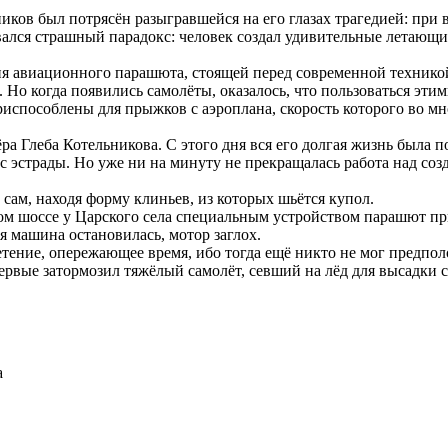
ьников был потрясён разыгравшейся на его глазах трагедией: п
ался страшный парадокс: человек создал удивительные летающие
ия авиационного парашюта, стоящей перед современной технико
. Но когда появились самолёты, оказалось, что пользоваться э
риспособлены для прыжков с аэроплана, скорость которого во мн
а Глеба Котельникова. С этого дня вся его долгая жизнь была 
 с эстрады. Но уже ни на минуту не прекращалась работа над со
ам, находя форму клиньев, из которых шьётся купол.
м шоссе у Царского села специальным устройством парашют пр
я машина остановилась, мотор заглох.
ние, опережающее время, ибо тогда ещё никто не мог предполо
первые затормозил тяжёлый самолёт, севший на лёд для высадки 
а