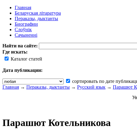
Главная
Беларуская літаратура
Пераказы, дыктанты
Биографии
Слоўнік
Сачыненні
Найти на сайте:
Где искать:
Каталог статей
Дата публикации:
сортировать по дате публикац
Главная
→
Пераказы, дыктанты
→
Русский язык
→
Парашют К
Ув
Парашют Котельникова