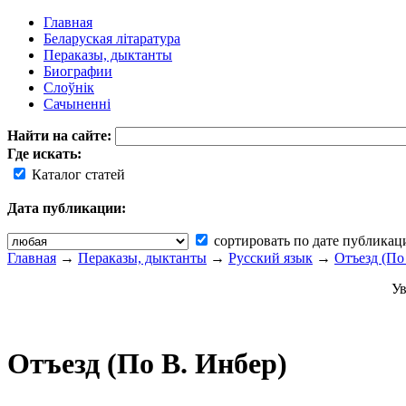
Главная
Беларуская літаратура
Пераказы, дыктанты
Биографии
Слоўнік
Сачыненні
Найти на сайте:
Где искать:
Каталог статей
Дата публикации:
сортировать по дате публикац
Главная
→
Пераказы, дыктанты
→
Русский язык
→
Отъезд (По
Ув
Отъезд (По В. Инбер)