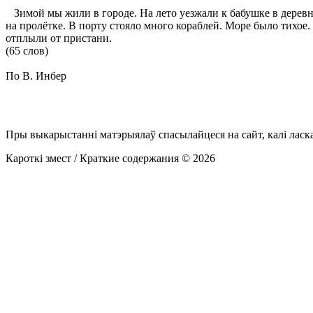
Зимой мы жили в городе. На лето уезжали к бабушке в деревню
на пролётке. В порту стояло много кораблей. Море было тихое
отплыли от пристани.
(65 слов)
По В. Инбер
Пры выкарыстанні матэрыялаў спасылайцеся на сайт, калі ласк
Кароткі змест / Краткие содержания © 2026