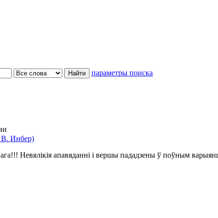
параметры поиска
ии
 В. Инбер)
ага!!! Невялікія апавяданні і вершы пададзены ў поўным варыян