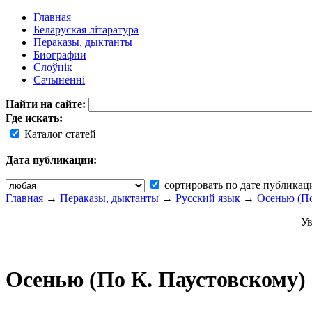
Главная
Беларуская літаратура
Пераказы, дыктанты
Биографии
Слоўнік
Сачыненні
Найти на сайте:
Где искать:
Каталог статей
Дата публикации:
сортировать по дате публикац
Главная
→
Пераказы, дыктанты
→
Русский язык
→
Осенью (По
Ув
Осенью (По К. Паустовскому)