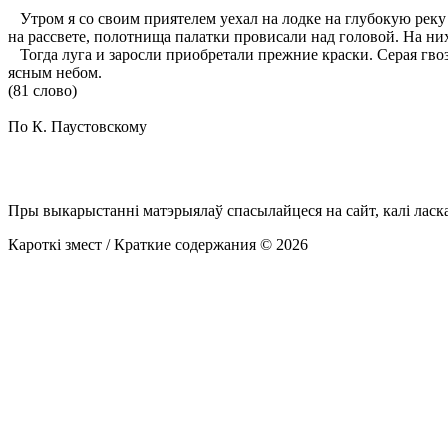
Утром я со своим приятелем уехал на лодке на глубокую реку 
на рассвете, полотнища палатки провисали над головой. На ни
Тогда луга и заросли приобретали прежние краски. Серая гвоз
ясным небом.
(81 слово)
По К. Паустовскому
Пры выкарыстанні матэрыялаў спасылайцеся на сайт, калі ласк
Кароткі змест / Краткие содержания © 2026