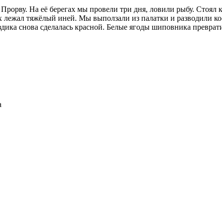
Прорву. На её берегах мы провели три дня, ловили рыбу. Стоял 
х лежал тяжёлый иней. Мы выползали из палатки и разводили ко
дика снова сделалась красной. Белые ягоды шиповника преврати
а