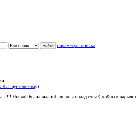
параметры поиска
ии
 К. Паустовскому)
ага!!! Невялікія апавяданні і вершы пададзены ў поўным варыян