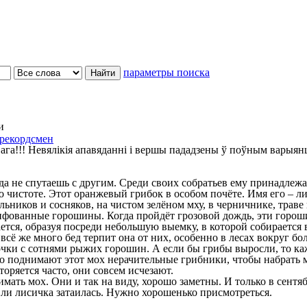
параметры поиска
и
рекордсмен
ага!!! Невялікія апавяданні і вершы пададзены ў поўным варыян
 не спутаешь с другим. Среди своих собратьев ему принадлежат 
по чистоте. Этот оранжевый грибок в особом почёте. Имя его – л
ников и сосняков, на чистом зелёном мху, в черничнике, траве
фованные горошины. Когда пройдёт грозовой дождь, эти гороши
тся, образуя посреди небольшую выемку, в которой собирается в
ё же много бед терпит она от них, особенно в лесах вокруг бо
чки с сотнями рыжих горошин. А если бы грибы выросли, то ка
то поднимают этот мох нерачительные грибники, чтобы набрать м
торяется часто, они совсем исчезают.
ть мох. Они и так на виду, хорошо заметны. И только в сентябр
о ли лисичка затаилась. Нужно хорошенько присмотреться.