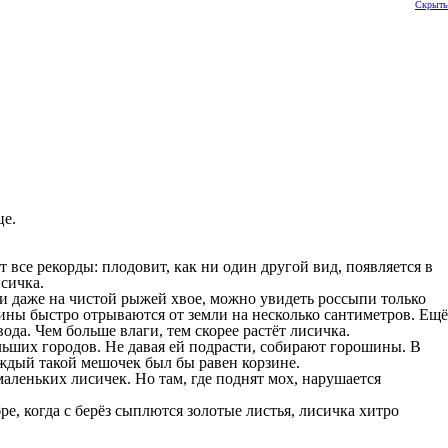
Скрыть
це.
все рекорды: плодовит, как ни один другой вид, появляется в
исичка.
 и даже на чистой рыжей хвое, можно увидеть россыпи только
ны быстро отрываются от земли на несколько сантиметров. Ещё
ода. Чем больше влаги, тем скорее растёт лисичка.
льших городов. Не давая ей подрасти, собирают горошины. В
ждый такой мешочек был бы равен корзине.
аленьких лисичек. Но там, где поднят мох, нарушается
е, когда с берёз сыплются золотые листья, лисичка хитро