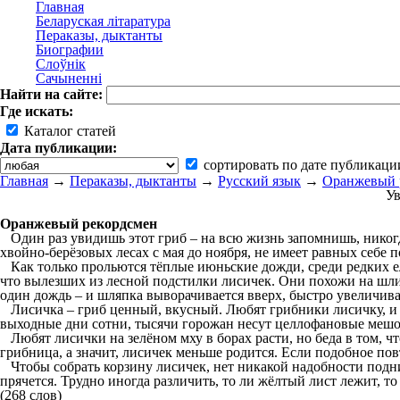
Главная
Беларуская літаратура
Пераказы, дыктанты
Биографии
Слоўнік
Сачыненні
Найти на сайте:
Где искать:
Каталог статей
Дата публикации:
сортировать по дате публикаци
Главная
→
Пераказы, дыктанты
→
Русский язык
→
Оранжевый 
Ув
Оранжевый рекордсмен
Один раз увидишь этот гриб – на всю жизнь запомнишь, никогда
хвойно-берёзовых лесах с мая до ноября, не имеет равных себе 
Как только прольются тёплые июньские дожди, среди редких ель
что вылезших из лесной подстилки лисичек. Они похожи на шли
один дождь – и шляпка выворачивается вверх, быстро увеличивае
Лисичка – гриб ценный, вкусный. Любят грибники лисичку, и вс
выходные дни сотни, тысячи горожан несут целлофановые мешо
Любят лисички на зелёном мху в борах расти, но беда в том, ч
грибница, а значит, лисичек меньше родится. Если подобное пов
Чтобы собрать корзину лисичек, нет никакой надобности поднима
прячется. Трудно иногда различить, то ли жёлтый лист лежит, т
(268 слов)