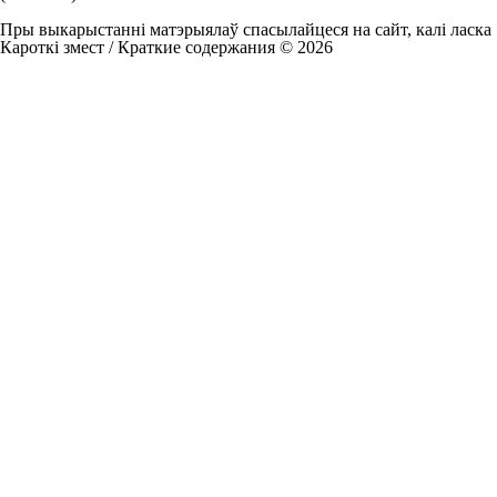
Пры выкарыстанні матэрыялаў спасылайцеся на сайт, калі ласка
Кароткі змест / Краткие содержания © 2026