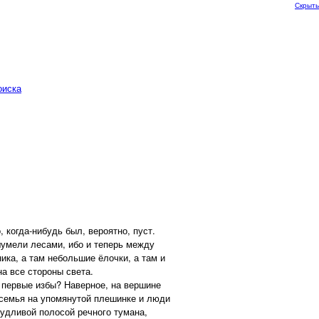
Скрыть
оиска
когда-нибудь был, вероятно, пуст.
шумели лесами, ибо и теперь между
ка, а там небольшие ёлочки, а там и
на все стороны света.
 первые избы? Наверное, на вершине
 семья на упомянутой плешинке и люди
чудливой полосой речного тумана,