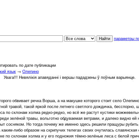
параметры п
тировать по дате публикации
кий язык
→
Олепино
Увага!!! Невялікія апавяданні і вершы пададзены ў поўным варыянце.
ого обвивает речка Ворша, а на макушке которого стоит село Олепино, 
ной травой, такой яркой после летнего светлого дождичка, бесспорно, 
а по склонам холма редко-редко, но всё же растут кустики можжевельни
среди зелёной травы, вольготно обдуваемая ветрами, и далеко видно ей 
т сосняком. Но тогда почему же именно здесь решили пращуры рубить
а каким-либо образом на скрипучих телегах своих очутилась славянская
ке по склонам холма и у его подножия тёмно-зелёные леса с белой при