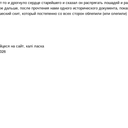
ут-то и дрогнуло сердце старейшего и сказал он распрягать лошадей и ра
 дальше, после прочтения нами одного исторического документа, пока
еский скит, который постепенно со всех сторон облепили (или олепили)
цеся на сайт, калі ласка
2026