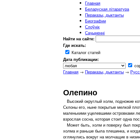
Главная
Беларуская літаратура
Пераказы, дыктанты
Биографии
Слоўнік
Сачыненні
Найти на сайте:
Где искать:
Каталог статей
Дата публикации:
сор
Главная
→
Пераказы, дыктанты
→
Русс
Олепино
Высокий округлый холм, подножие котор
Склоны его, ныне покрытые мелкой плот
маленькими уцелевшими островками лес
взрослая сосна, которая стоит одна по
Может быть, холм и поверху был покры
холма и раньше была плешинка, и когд
оглянулись вокруг на молчащие в низин