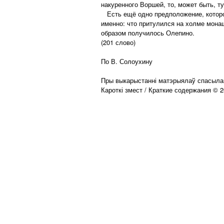
накуренного Воршей, то, может быть, т
Есть ещё одно предположение, которое
именно: что притулился на холме монаш
образом получилось Олепино.
(201 слово)
По В. Солоухину
Пры выкарыстанні матэрыялаў спасылай
Кароткі змест / Краткие содержания © 