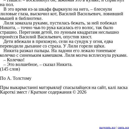
на пол.
В это время из-за шкафа фыркнуло на него, – блеснули
лиловые глаза, выскочил кот, Василий Васильевич, ловивший
мышей в библиотеке.
Лиля замахала руками, пустилась бежать, за ней побежал
Никита, – точно чья-то рука касалась его волос, так было
страшно. Перегоняя детей, по лунным квадратам неслышно
пронёсся Василий Васильевич, опустив хвост.
Дети вбежали в прихожую, сели на сундук у огня, едва
переводили дыхание со страха. У Лили горели щёки.
Никита разжал пальцы. На ладони его лежало тоненькое
колечко с синеньким камешком. Лиля молча всплеснула руками.
– Колечко!
– Это волшебное, – сказал Никита.
(145 слов)
По А. Толстому
Пры выкарыстанні матэрыялаў спасылайцеся на сайт, калі ласка
Кароткі змест / Краткие содержания © 2026
выделить все
|
снять все