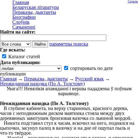
Главная
Скрыть
Беларуская літаратура
Пераказы, дыктанты
Биографии
Слоўнік
Сачыненні
Найти на сайте:
параметры поиска
Где искать:
Каталог статей
Дата публикации:
сортировать по дате
публикации
Главная
→
Пераказы, дыктанты
→
Русский язык
→
Неожиданная находка (По А. Толстому)
Увага!!! Невялікія апавяданні і вершы пададзены ў поўным
варыянце.
Неожиданная находка (По А. Толстому)
В глубине кабинета, на верху старинных, красного дерева,
часов с неподвижным диском маятника стояла между двух
деревянных завитушек бронзовая вазочка со львиной мордой.
Никита подставил стул к часам, вскочил на него, поднялся на
цыпочки, засунул палец в вазочку и на дне её ощупал пыль и
что-то твёрдое.
– Нашёл! – воскликнул он, зажимая это в кулаке, и спрыгнул