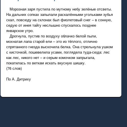
Морозная заря пустила по мутному небу зелёные отсветы.
На дальних сопках запылали раскалёнными угольками зубья
скал, повсюду на склонах был фиолетовый снег – в сонную,
седую от инея тайгу неслышно спускалось позднее
январское утро.
Дрогнула, пустив по воздуху облачко белой пыли,
мохнатая лапа старой ели – это из тёплого, отлично
спрятанного гнезда выскочила белка. Она стрельнула ушком
с кисточкой, пошевелила усами, поглядела туда-сюда: лес
как лес, никого нет – и серым комочком запрыгала,
покатилась по веткам искать вкусную шишку.
(76 слов)
По А. Дитриху