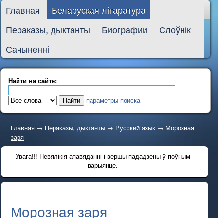
Главная
Беларуская літаратура
Пераказы, дыктанты
Биографии
Слоўнік
Сачыненні
Найти на сайте:
параметры поиска
Главная
→
Пераказы, дыктанты
→
Русский язык
→
Морозная
заря
Увага!!! Невялікія апавяданні і вершы пададзены ў поўным
варыянце.
Морозная заря