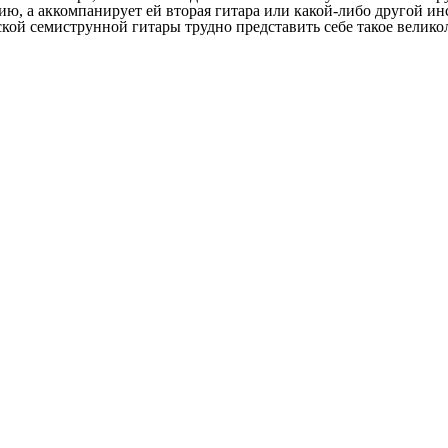
ию, а аккомпанирует ей вторая гитара или какой-либо другой ин
ской семиструнной гитары трудно представить себе такое велик