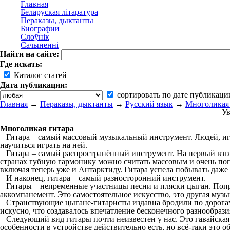
Главная
Беларуская літаратура
Пераказы, дыктанты
Биографии
Слоўнік
Сачыненні
Найти на сайте:
Где искать:
Каталог статей
Дата публикации:
сортировать по дате публикаци
Главная
→
Пераказы, дыктанты
→
Русский язык
→
Многоликая 
Ув
Многоликая гитара
Гитара – самый массовый музыкальный инструмент. Людей, игра
научиться играть на ней.
Гитара – самый распространённый инструмент. На первый взгляд
странах губную гармонику можно считать массовым и очень поп
включая теперь уже и Антарктиду. Гитара успела побывать даже 
И наконец, гитара – самый разносторонний инструмент.
Гитары – непременные участницы песни и пляски цыган. Попробу
аккомпанемент. Это самостоятельное искусство, это другая музы
Странствующие цыгане-гитаристы издавна бродили по дорогам 
искусно, что создавалось впечатление бесконечного разнообраз
Следующий вид гитары почти неизвестен у нас. Это гавайская г
особенности в устройстве действительно есть, но всё-таки это