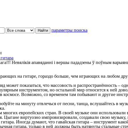
параметры поиска
и
гитара
ага!!! Невялікія апавяданні і вершы пададзены ў поўным варыян
ющих на гитаре, гораздо больше, чем играющих на любом друго
 может показаться, что массовость и распространённость – одно
улярным инструментом, но остальной мир относится к ней довол
в космосе. Возможно, со временем там побывают и другие инстру
йте на минуту отвлечься от песни, танца, вслушайтесь в музык
ка.
многих европейских стран. В своей музыке они использовали в
ия. Цыгане виртуозно импровизировали, создавали свою музыку,
итара. Иногда думают, что гавайская гитара – инструмент како
 обычная гитара, только в ней должны быть натянуты стальные с