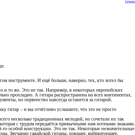
Скрыть
це.
м инструменте. И ещё больше, наверно, тех, кто хотел бы
 и то же. Это не так. Например, в некоторых европейских
ьно прохладно. А гитара распространена на всех континентах,
менты, но первенство навсегда останется за гитарой.
у гитар – и вы отчётливо услышите, что это не просто
сего несколько традиционных мелодий, но сочетали их так
 которая с трудом передаётся привычными нам нотными знаками.
й-то особой конструкции. Это не так. Некоторые незначительные
труны. Звучание гавайской гитары, поющее, вибрирующее,