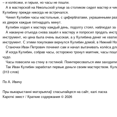
– и колёсики, и гирьки, но часы не пошли.
А в мастерской на Никольской улице за столиком сидел мастер и чи
Кулибину прежде никогда не встречался.
Чинил Кулибин часы настольные, с циферблатами, украшенными разн
из дверок каждые пятнадцать минут.
Кулибин ходил к мастеру каждый день, подолгу стоял, наблюдал за 
А накануне отъезда снова зашёл к мастеру и попросил продать инстр
инструмент, но цена была очень высокая, а у Кулибина денег не хват
инструмент. С этими покупками вернулся Кулибин домой, в Нижний Но
Станочки Иван Петрович починил сам и начал вытачивать колёса для
И когда Кулибин, собрав часы, осторожно тронул маятник, часы пошли
чудо.
Часы повесили на стену в гостиной. Поинтересоваться ими заходили 
Так Иван Кулибин заработал первые деньги своим мастерством. Кули
(313 слов)
По А. Ивичу
Пры выкарыстанні матэрыялаў спасылайцеся на сайт, калі ласка
Кароткі змест / Краткие содержания © 2026