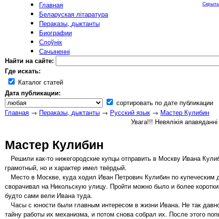
Главная
Скрыть
Беларуская літаратура
Пераказы, дыктанты
Биографии
Слоўнік
Сачыненні
Найти на сайте:
Где искать:
Каталог статей
Дата публикации:
сортировать по дате публикации
Главная
→
Пераказы, дыктанты
→
Русский язык
→
Мастер Кулибин
Увага!!! Невялікія апавяданн
Мастер Кулибин
Решили как-то нижегородские купцы отправить в Москву Ивана Кулиби
грамотный, но и характер имел твёрдый.
Место в Москве, куда ходил Иван Петрович Кулибин по купеческим д
сворачивал на Никольскую улицу. Пройти можно было и более коротким 
будто сами вели Ивана туда.
Часы с юности были главным интересом в жизни Ивана. Не так давно 
тайну работы их механизма, и потом снова собрал их. После этого поп