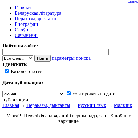
Скрыть
Главная
Беларуская літаратура
Пераказы, дыктанты
Биографии
Слоўнік
Сачыненні
Найти на сайте:
параметры поиска
Где искать:
Каталог статей
Дата публикации:
сортировать по дате
публикации
Главная
→
Пераказы, дыктанты
→
Русский язык
→
Мальчик
Увага!!! Невялікія апавяданні і вершы пададзены ў поўным
варыянце.