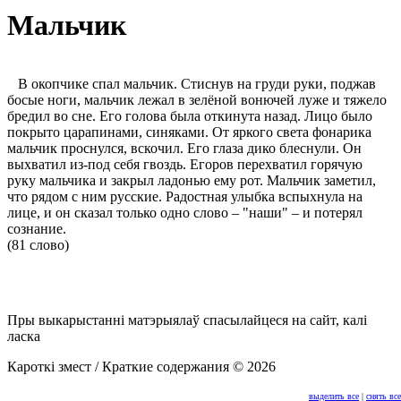
Мальчик
В окопчике спал мальчик. Стиснув на груди руки, поджав
босые ноги, мальчик лежал в зелёной вонючей луже и тяжело
бредил во сне. Его голова была откинута назад. Лицо было
покрыто царапинами, синяками. От яркого света фонарика
мальчик проснулся, вскочил. Его глаза дико блеснули. Он
выхватил из-под себя гвоздь. Егоров перехватил горячую
руку мальчика и закрыл ладонью ему рот. Мальчик заметил,
что рядом с ним русские. Радостная улыбка вспыхнула на
лице, и он сказал только одно слово – "наши" – и потерял
сознание.
(81 слово)
Пры выкарыстанні матэрыялаў спасылайцеся на сайт, калі
ласка
Кароткі змест / Краткие содержания © 2026
выделить все
|
снять все