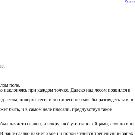
Скрыть
це.
олом поле.
 наклоняясь при каждом толчке. Далеко над лесом появился в
 лесом, поверх всего, и он ничего не смог бы разглядеть там, в
жет быть, и в самом деле плясали, предчувствуя такое
был начисто свален, и вокруг всё утоптано зайцами, словно они
 В чаще сладко пахнет хвоей и порой чудится трепещущий запах