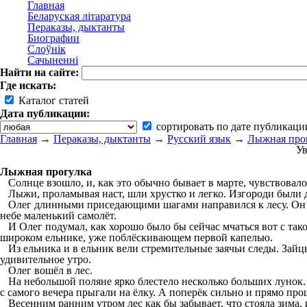
Главная
Беларуская літаратура
Пераказы, дыктанты
Биографии
Слоўнік
Сачыненні
Найти на сайте:
Где искать:
Каталог статей
Дата публикации:
сортировать по дате публикаци
Главная
→
Пераказы, дыктанты
→
Русский язык
→
Лыжная про
Ув
Лыжная прогулка
Солнце взошло, и, как это обычно бывает в марте, чувствовало
Лыжи, проламывая наст, шли хрустко и легко. Изгороди были до 
Олег длинными приседающими шагами направился к лесу. Он дви
небе маленький самолёт.
И Олег подумал, как хорошо было бы сейчас мчаться вот с такой
широком ельнике, уже поблёскивающем первой капелью.
Из ельника и в ельник вели стремительные заячьи следы. Зайцы, 
удивительное утро.
Олег вошёл в лес.
На небольшой поляне ярко блестело несколько больших лунок. Э
с самого вечера прыгали на ёлку. А поперёк сильно и прямо пр
Весенним ранним утром лес как бы забывает, что стояла зима, 