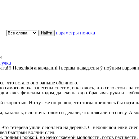
параметры поиска
и
гулка
ага!!! Невялікія апавяданні і вершы пададзены ў поўным варыян
сь, что встало оно раньше обычного.
самого верха занесены снегом, и казалось, что село стоит на г
гался финским ходом, далеко назад отбрасывая руки и глубоко
 скоростью. Но тут же он решил, что тогда пришлось бы идти над
казалось, всю ночь только и делали, что плясали на снегу. А мо
то тетерева ушли с ночлега на деревья. С небольшой ёлки снег 
ошёл быстрый волчий след.
и, полный робкой, но неиссякаемой молодости, готов расцвести.