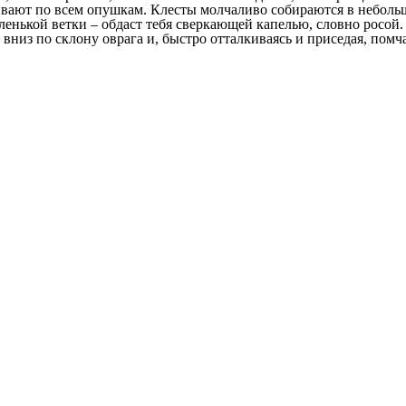
вают по всем опушкам. Клесты молчаливо собираются в небольш
енькой ветки – обдаст тебя сверкающей капелью, словно росой.
вниз по склону оврага и, быстро отталкиваясь и приседая, помча