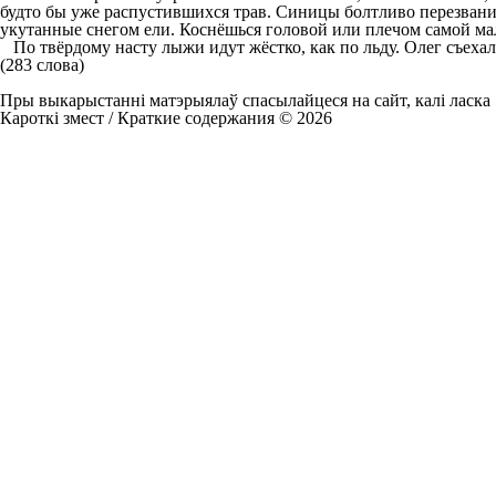
будто бы уже распустившихся трав. Синицы болтливо перезвани
укутанные снегом ели. Коснёшься головой или плечом самой мал
По твёрдому насту лыжи идут жёстко, как по льду. Олег съехал 
(283 слова)
Пры выкарыстанні матэрыялаў спасылайцеся на сайт, калі ласка
Кароткі змест / Краткие содержания © 2026