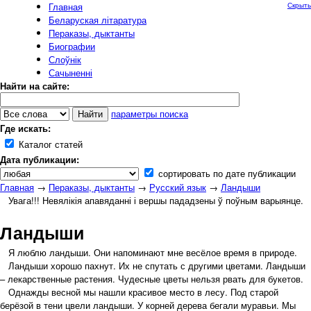
Главная
Скрыть
Беларуская літаратура
Пераказы, дыктанты
Биографии
Слоўнік
Сачыненні
Найти на сайте:
параметры поиска
Где искать:
Каталог статей
Дата публикации:
сортировать по дате публикации
Главная
→
Пераказы, дыктанты
→
Русский язык
→
Ландыши
Увага!!! Невялікія апавяданні і вершы пададзены ў поўным варыянце.
Ландыши
Я люблю ландыши. Они напоминают мне весёлое время в природе.
Ландыши хорошо пахнут. Их не спутать с другими цветами. Ландыши
– лекарственные растения. Чудесные цветы нельзя рвать для букетов.
Однажды весной мы нашли красивое место в лесу. Под старой
берёзой в тени цвели ландыши. У корней дерева бегали муравьи. Мы