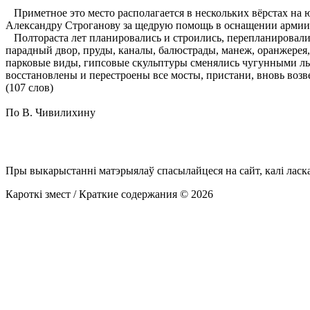
Приметное это место располагается в нескольких вёрстах на ю
Александру Строганову за щедрую помощь в оснащении армии 
Полтораста лет планировались и строились, перепланировали
парадный двор, пруды, каналы, балюстрады, манеж, оранжерея
парковые виды, гипсовые скульптуры сменялись чугунными ль
восстановлены и перестроены все мосты, пристани, вновь возве
(107 слов)
По В. Чивилихину
Пры выкарыстанні матэрыялаў спасылайцеся на сайт, калі ласк
Кароткі змест / Краткие содержания © 2026