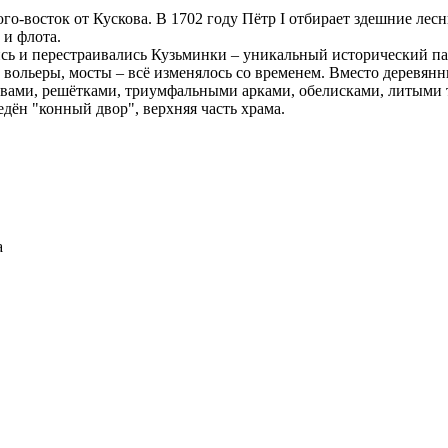
го-восток от Кускова. В 1702 году Пётр I отбирает здешние лес
и флота.
сь и перестраивались Кузьминки – уникальный исторический па
, вольеры, мосты – всё изменялось со временем. Вместо деревя
вами, решётками, триумфальными арками, обелисками, литыми 
дён "конный двор", верхняя часть храма.
а