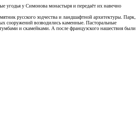
ные угодья у Симонова монастыря и передаёт их навечно
мятник русского зодчества и ландшафтной архитектуры. Парк,
нных сооружений возводились каменные. Пасторальные
тумбами и скамейками. А после французского нашествия были