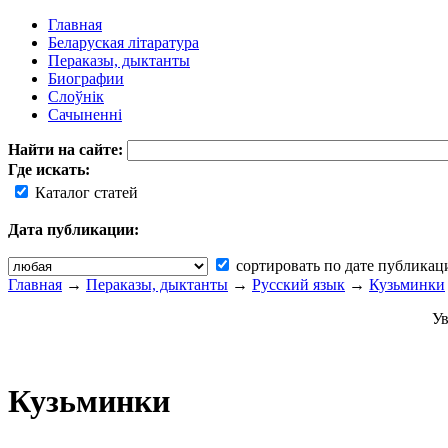
Главная
Беларуская літаратура
Пераказы, дыктанты
Биографии
Слоўнік
Сачыненні
Найти на сайте:
Где искать:
Каталог статей
Дата публикации:
сортировать по дате публикац
Главная
→
Пераказы, дыктанты
→
Русский язык
→
Кузьминки
Ув
Кузьминки