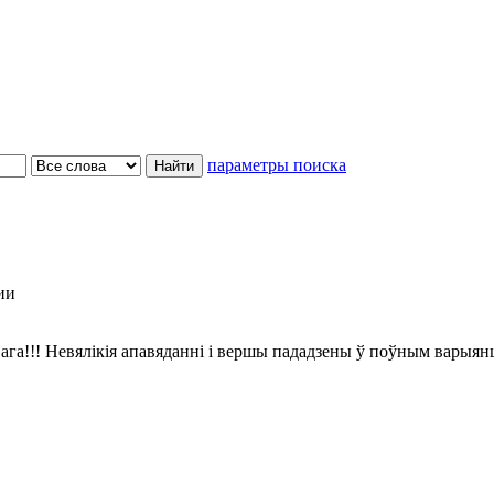
параметры поиска
ии
ага!!! Невялікія апавяданні і вершы пададзены ў поўным варыян