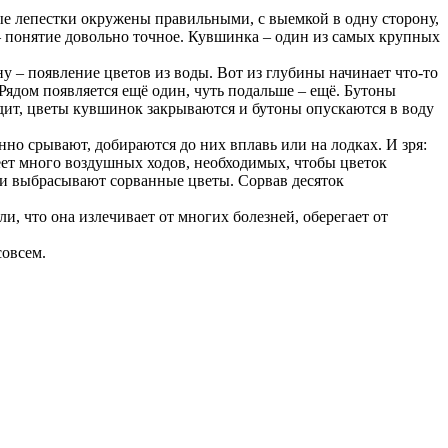
 лепестки окружены правильными, с выемкой в одну сторону,
– понятие довольно точное. Кувшинка – один из самых крупных
 – появление цветов из воды. Вот из глубины начинает что-то
Рядом появляется ещё один, чуть подальше – ещё. Бутоны
одит, цветы кувшинок закрываются и бутоны опускаются в воду
но срывают, добираются до них вплавь или на лодках. И зря:
меет много воздушных ходов, необходимых, чтобы цветок
юди выбрасывают сорванные цветы. Сорвав десяток
 что она излечивает от многих болезней, оберегает от
совсем.