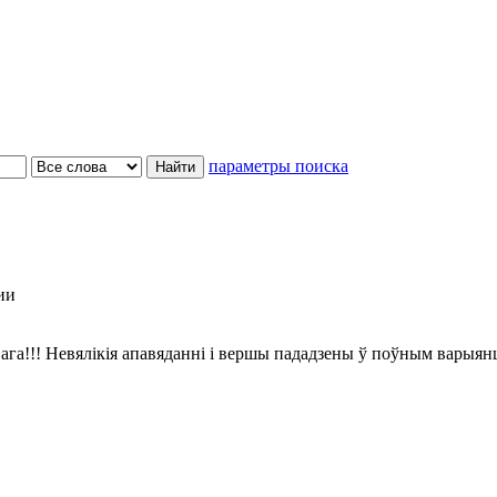
параметры поиска
ии
ага!!! Невялікія апавяданні і вершы пададзены ў поўным варыян