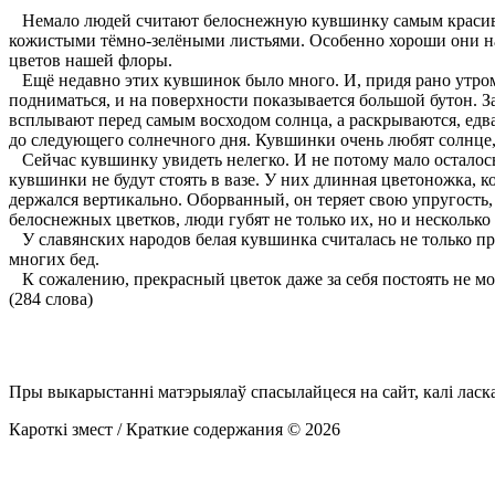
Немало людей считают белоснежную кувшинку самым красивым
кожистыми тёмно-зелёными листьями. Особенно хороши они на 
цветов нашей флоры.
Ещё недавно этих кувшинок было много. И, придя рано утром 
подниматься, и на поверхности показывается большой бутон. З
всплывают перед самым восходом солнца, а раскрываются, едв
до следующего солнечного дня. Кувшинки очень любят солнце, 
Сейчас кувшинку увидеть нелегко. И не потому мало осталось 
кувшинки не будут стоять в вазе. У них длинная цветоножка, 
держался вертикально. Оборванный, он теряет свою упругость,
белоснежных цветков, люди губят не только их, но и несколько
У славянских народов белая кувшинка считалась не только пр
многих бед.
К сожалению, прекрасный цветок даже за себя постоять не може
(284 слова)
Пры выкарыстанні матэрыялаў спасылайцеся на сайт, калі ласк
Кароткі змест / Краткие содержания © 2026