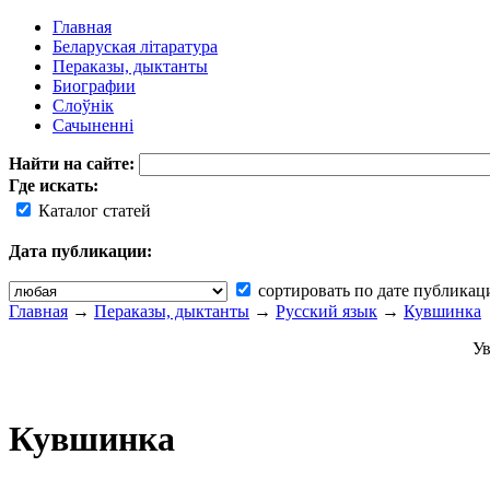
Главная
Беларуская літаратура
Пераказы, дыктанты
Биографии
Слоўнік
Сачыненні
Найти на сайте:
Где искать:
Каталог статей
Дата публикации:
сортировать по дате публикац
Главная
→
Пераказы, дыктанты
→
Русский язык
→
Кувшинка
Ув
Кувшинка