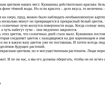
 цветком наших мест. Кувшинка действительно красива: белые
фоне тёмной воды. Но если красота – дело вкуса, то величина 
на озеро, пруд, можно было наблюдать необыкновенную картину
а несколько минут он превращается в прекрасный белый цветок. 
а солнечные лучи коснутся поверхности воды. Когда солнце зах
а чуть набегут тучи – они медленно закроются.
этих цветов, что солнечных дней стало мало. Кувшинки постоян
которая соединяет цветок с находящимся на дне корневищем и и
 и ни в какую вазу цветок уже не поставишь. И почти всегда л
 десятков будущих растений.
екрасным цветком, но и могущественным растением. Люди верили,
т. И не он нас, а мы его должны оберегать, чтобы он не исчез 
а