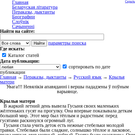
Главная
Скрыть
Беларуская літаратура
Пераказы, дыктанты
Биографии
Слоўнік
Сачыненні
Найти на сайте:
параметры поиска
Где искать:
Каталог статей
Дата публикации:
сортировать по дате
публикации
Главная
→
Пераказы, дыктанты
→
Русский язык
→
Крылья
матери
Увага!!! Невялікія апавяданні і вершы пададзены ў поўным
варыянце.
Крылья матери
В жаркий летний день вывела Гусыня своих маленьких
жёлтеньких гусят на прогулку. Она впервые показывала деткам
большой мир. Этот мир был тёплым и радостным: перед
гусятами раскинулся огромный луг.
Гусыня стала учить деток есть нежные стебельки молодой
травки. Стебельки были сладкие, солнышко тёплое и ласковое,
трава мягкая, мир уютный, добрый. Гусята были счастливы. Они