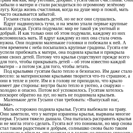
забыли о матери и стали расходиться по огромному зелёному
лугу. Когда жизнь счастливая, когда на душе мир и покой, мать
часто оказывается забытой.
Гусыня стала созывать детей, но не все они слушались.
Вдруг надвинулись тучи, и на землю упали первые крупные
капли дождя. Гусята подумали: мир не такой уж уютный и
добрый. И как только они об этом подумали, каждому из них
вспомнилась мать. И вдруг каждому из них она стала очень
нужна. Они подняли маленькие головки и побежали к ней. А
тем временем с неба посыпались крупные градины. Гусята еле
успели прибежать к матери, она подняла крылья и прикрыла
ими своих детей. Потому что крылья существуют прежде всего
для того, чтобы прикрывать детей – об этом известно каждой
матери – а потом уж для того, чтобы летать.
Под крыльями гусятам было тепло и безопасно. Им даже стало
весело: за материнскими крыльями творится что-то страшное, а
они в тепле и уюте. Им и в голову не приходило, что крыло
имеет две стороны: внутри было тепло и уютно, а снаружи –
холодно и опасно. Потом всё успокоилось. Гусятам хотелось
поскорее обратно на луг, но мать не поднимала крыльев.
Маленькие дети Гусыни стаи требовать: «Выпускай нас,
мама».
Мать осторожно подняла крылья. Гусята выбежали на траву.
Они заметили, что у матери изранены крылья, вырваны многие
перья. Гусыня тяжело дышала. Она пыталась расправить крылья
и не могла этого сделать. Гусята всё это понимали, но мир снова
стал таким радостным и добрым, солнышко снова было таким
ласковым и тёплым, что гусятам и в голову не пришло спросить: