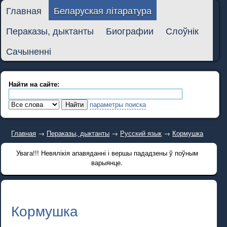
Главная
Беларуская літаратура
Пераказы, дыктанты
Биографии
Слоўнік
Сачыненні
Найти на сайте:
параметры поиска
Главная
→
Пераказы, дыктанты
→
Русский язык
→
Кормушка
Увага!!! Невялікія апавяданні і вершы пададзены ў поўным
варыянце.
Кормушка