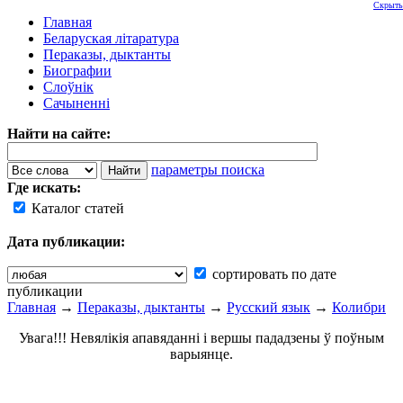
Скрыть
Главная
Беларуская літаратура
Пераказы, дыктанты
Биографии
Слоўнік
Сачыненні
Найти на сайте:
параметры поиска
Где искать:
Каталог статей
Дата публикации:
сортировать по дате
публикации
Главная
→
Пераказы, дыктанты
→
Русский язык
→
Колибри
Увага!!! Невялікія апавяданні і вершы пададзены ў поўным
варыянце.