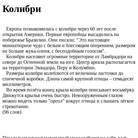
Колибри
Европа познакомилась с колибри через 60 лет после
открытия Америки. Первые европейцы высадились на
побережье Бразилии. Они писали: "Это настоящее
миниатюрное чудо с белым и блестящим оперением, размером
не больше жука-оленя, с бесподобным голосом".
Колибри населяют огромные территории от Ламбрадора на
севере до Огненной земли на юге. Центр ареала располагается
на территории Эквадора, Перу и Колумбии.
Размеры колибри колеблются от величины ласточки до
спичечной коробки. Длина самой крупной птицы – семьдесят
миллиметров.
Во время полёта конец крыла колибри описывает восьмёрку.
Движутся крылья очень быстро. Невооруженным глазом
можно видеть только "ореол" вокруг птицы и слышать лёгкое
стрекотание.
(96 слов)
Пры выкарыстанні матэрыялаў спасылайцеся на сайт, калі