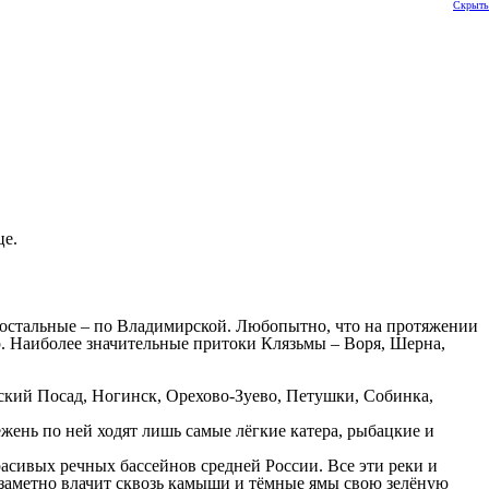
Скрыть
це.
е остальные – по Владимирской. Любопытно, что на протяжении
тр. Наиболее значительные притоки Клязьмы – Воря, Шерна,
кий Посад, Ногинск, Орехово-Зуево, Петушки, Собинка,
ежень по ней ходят лишь самые лёгкие катера, рыбацкие и
расивых речных бассейнов средней России. Все эти реки и
а заметно влачит сквозь камыши и тёмные ямы свою зелёную