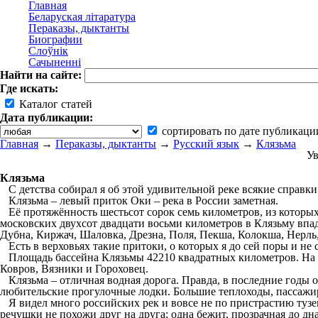
Главная
Беларуская літаратура
Пераказы, дыктанты
Биографии
Слоўнік
Сачыненні
Найти на сайте:
Где искать:
Каталог статей
Дата публикации:
сортировать по дате публикаци
Главная
→
Пераказы, дыктанты
→
Русский язык
→
Клязьма
Ув
Клязьма
С детства собирал я об этой удивительной реке всякие справки
Клязьма – левый приток Оки – река в России заметная.
Её протяжённость шестьсот сорок семь километров, из которых 
московских двухсот двадцати восьми километров в Клязьму впад
Дубна, Киржач, Шаловка, Дрезна, Поля, Пекша, Колокша, Нерль,
Есть в верховьях такие притоки, о которых я до сей поры и не 
Площадь бассейна Клязьмы 42210 квадратных километров. На К
Ковров, Вязники и Гороховец.
Клязьма – отличная водная дорога. Правда, в последние годы о
любительские прогулочные лодки. Большие теплоходы, пассажирс
Я видел много российских рек и вовсе не по пристрастию тузем
речушки не похожи друг на друга; одна бежит, прозрачная до дн