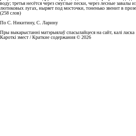
воду; третья несётся через смуглые пески, через лесные завал
лютиковых лугах, ныряет под мосточки, тоненько звенит в про
(258 слов)
По С. Никитину, С. Ларину
Пры выкарыстанні матэрыялаў спасылайцеся на сайт, калі ласка
Кароткі змест / Краткие содержания © 2026