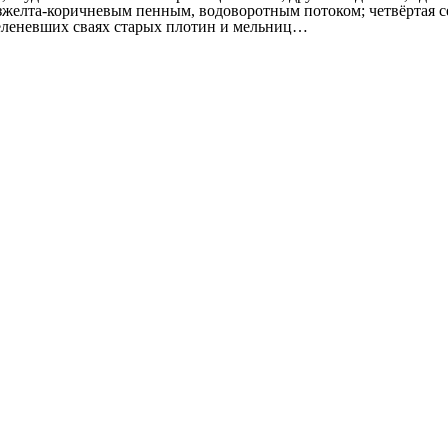
ы изжелта-коричневым пенным, водоворотным потоком; четвёртая
зеленевших сваях старых плотин и мельниц…