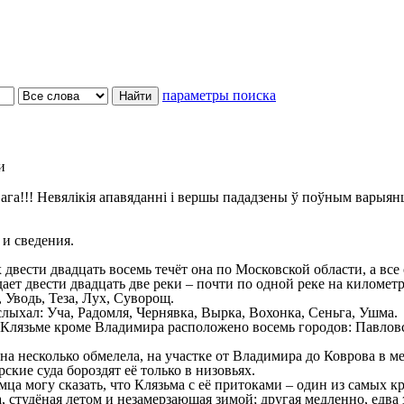
параметры поиска
и
ага!!! Невялікія апавяданні і вершы пададзены ў поўным варыян
 и сведения.
двести двадцать восемь течёт она по Московской области, а вс
ает двести двадцать две реки – почти по одной реке на киломе
 Уводь, Теза, Лух, Суворощ.
слыхал: Уча, Радомля, Чернявка, Вырка, Вохонка, Сеньга, Ушма.
лязьме кроме Владимира расположено восемь городов: Павловс
на несколько обмелела, на участке от Владимира до Коврова в м
кие суда бороздят её только в низовьях.
ца могу сказать, что Клязьма с её притоками – один из самых к
а, студёная летом и незамерзающая зимой; другая медленно, едв