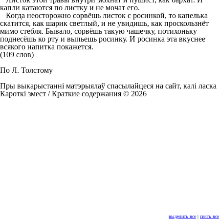
капли катаются по листку и не мочат его.
Когда неосторожно сорвёшь листок с росинкой, то капелька
скатится, как шарик светлый, и не увидишь, как проскользнёт
мимо стебля. Бывало, сорвёшь такую чашечку, потихоньку
поднесёшь ко рту и выпьешь росинку. И росинка эта вкуснее
всякого напитка покажется.
(109 слов)
По Л. Толстому
Пры выкарыстанні матэрыялаў спасылайцеся на сайт, калі ласка
Кароткі змест / Краткие содержания © 2026
выделить все
|
снять все