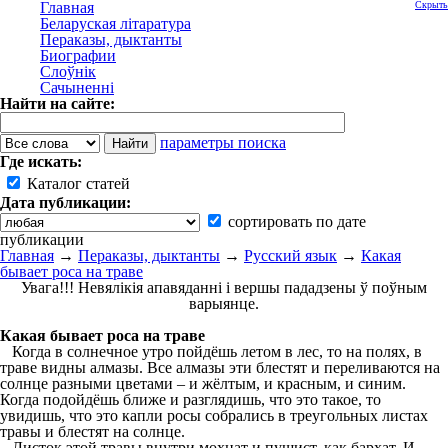
Главная
Скрыть
Беларуская літаратура
Пераказы, дыктанты
Биографии
Слоўнік
Сачыненні
Найти на сайте:
параметры поиска
Где искать:
Каталог статей
Дата публикации:
сортировать по дате
публикации
Главная
→
Пераказы, дыктанты
→
Русский язык
→
Какая
бывает роса на траве
Увага!!! Невялікія апавяданні і вершы пададзены ў поўным
варыянце.
Какая бывает роса на траве
Когда в солнечное утро пойдёшь летом в лес, то на полях, в
траве видны алмазы. Все алмазы эти блестят и переливаются на
солнце разными цветами – и жёлтым, и красным, и синим.
Когда подойдёшь ближе и разглядишь, что это такое, то
увидишь, что это капли росы собрались в треугольных листах
травы и блестят на солнце.
Листок этой травы внутри мохнат и пушист, как бархат. И