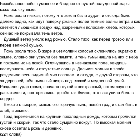
Безоблачное небо, туманное и бледное от пустой полуденной жары,
казалось скучным.
Рожь росла низкая, потому что земля была худая, и отсюда было
далеко видно, как идут поверху ржаных полей тёмные волны ветра и как
светится льющийся воздух над озарёнными полосами хлеба, которых
сейчас не покрывала тень ветра.
Душный ветер умолк над рожью. Стало тихо, как перед грозою или
перед великой сушью.
Рожь росла тихо. В жаре и безмолвии колосья склонились обратно к
земле, словно они уснули без памяти, и тень тьмы нашла на них с неба
и покрыла их на покой. Оглянувшись в незнакомое поле, увидишь
пасмурность неба и отсутствие солнца. Дальняя молния в злобе
разделила весь видимый мир пополам, и оттуда, с другой стороны, что
за деревней, шёл пыльный вихрь под тяжкой и медленной тучей.
Раздался удар грома, сначала глухой и нестрашный, потом звук его
раскатился и, повторившись, дошёл так близко, что наступила боль в
сердце.
Вместе с вихрем, сквозь его горячую пыль, пошёл град и стал бить в
хлеб, в землю.
Град переменился на крупный прохладный дождь, который пролился
густой и скорый, так что стало сумрачно вокруг. Но высокая молния
снова осветила рожь и деревню.
(224 слова)