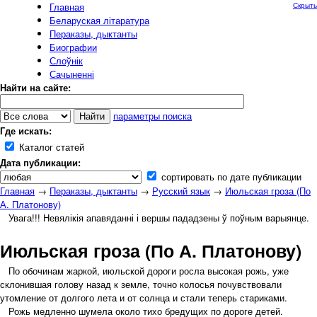
Главная
Скрыть
Беларуская літаратура
Пераказы, дыктанты
Биографии
Слоўнік
Сачыненні
Найти на сайте:
параметры поиска
Где искать:
Каталог статей
Дата публикации:
сортировать по дате публикации
Главная
→
Пераказы, дыктанты
→
Русский язык
→
Июльская гроза (По
А. Платонову)
Увага!!! Невялікія апавяданні і вершы пададзены ў поўным варыянце.
Июльская гроза (По А. Платонову)
По обочинам жаркой, июльской дороги росла высокая рожь, уже
склонившая голову назад к земле, точно колосья почувствовали
утомление от долгого лета и от солнца и стали теперь стариками.
Рожь медленно шумела около тихо бредущих по дороге детей.