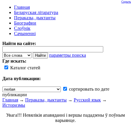
Скрыть
Главная
Беларуская літаратура
Пераказы, дыктанты
Биографии
Слоўнік
Сачыненні
Найти на сайте:
параметры поиска
Где искать:
Каталог статей
Дата публикации:
сортировать по дате
публикации
Главная
→
Пераказы, дыктанты
→
Русский язык
→
Историзмы
Увага!!! Невялікія апавяданні і вершы пададзены ў поўным
варыянце.