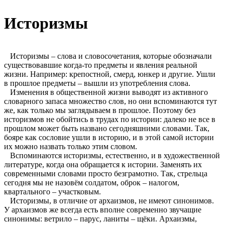
Историзмы
Историзмы – слова и словосочетания, которые обозначали
существовавшие когда-то предметы и явления реальной
жизни. Например: крепостной, смерд, юнкер и другие. Ушли
в прошлое предметы – вышли из употребления слова.
Изменения в общественной жизни выводят из активного
словарного запаса множество слов, но они вспоминаются тут
же, как только мы заглядываем в прошлое. Поэтому без
историзмов не обойтись в трудах по истории: далеко не все в
прошлом может быть названо сегодняшними словами. Так,
бояре как сословие ушли в историю, и в этой самой истории
их можно назвать только этим словом.
Вспоминаются историзмы, естественно, и в художественной
литературе, когда она обращается к истории. Заменять их
современными словами просто безграмотно. Так, стрельца
сегодня мы не назовём солдатом, оброк – налогом,
квартального – участковым.
Историзмы, в отличие от архаизмов, не имеют синонимов.
У архаизмов же всегда есть вполне современно звучащие
синонимы: ветрило – парус, ланиты – щёки. Архаизмы,