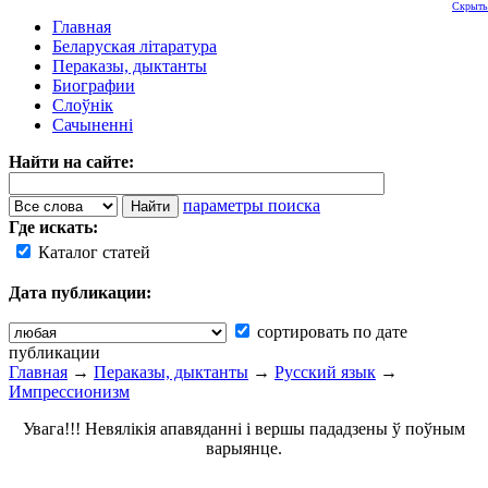
Скрыть
Главная
Беларуская літаратура
Пераказы, дыктанты
Биографии
Слоўнік
Сачыненні
Найти на сайте:
параметры поиска
Где искать:
Каталог статей
Дата публикации:
сортировать по дате
публикации
Главная
→
Пераказы, дыктанты
→
Русский язык
→
Импрессионизм
Увага!!! Невялікія апавяданні і вершы пададзены ў поўным
варыянце.