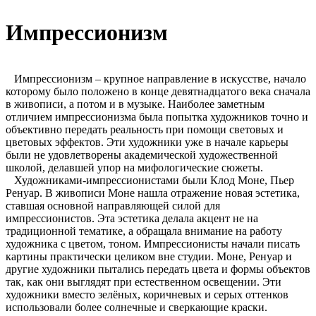
Импрессионизм
Импрессионизм – крупное направление в искусстве, начало
которому было положено в конце девятнадцатого века сначала
в живописи, а потом и в музыке. Наиболее заметным
отличием импрессионизма была попытка художников точно и
объективно передать реальность при помощи световых и
цветовых эффектов. Эти художники уже в начале карьеры
были не удовлетворены академической художественной
школой, делавшей упор на мифологические сюжеты.
Художниками-импрессионистами были Клод Моне, Пьер
Ренуар. В живописи Моне нашла отражение новая эстетика,
ставшая основной направляющей силой для
импрессионистов. Эта эстетика делала акцент не на
традиционной тематике, а обращала внимание на работу
художника с цветом, тоном. Импрессионисты начали писать
картины практически целиком вне студии. Моне, Ренуар и
другие художники пытались передать цвета и формы объектов
так, как они выглядят при естественном освещении. Эти
художники вместо зелёных, коричневых и серых оттенков
использовали более солнечные и сверкающие краски.